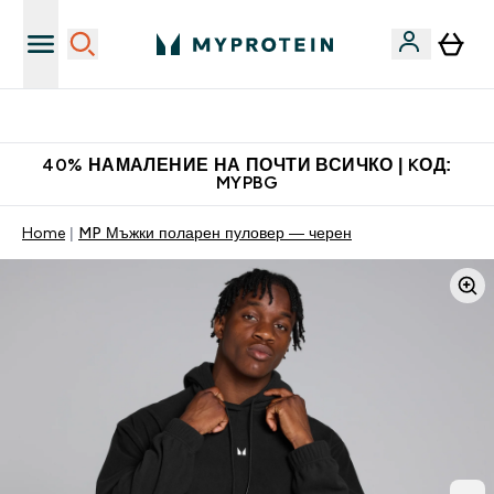
Нови колекции облеклo
40% НАМАЛЕНИЕ НА ПОЧТИ ВСИЧКО | KОД:
MYPBG
Home
MP Мъжки поларен пуловер — черен