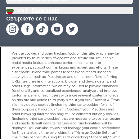
BG |
Променете
Свържете се с нас
We use cookies and other tracking tools on this site, which may be
provided by third parties, to operate and secure our site, enable
Помощ И Информация
social media features, enhance performance, tailor user
experiences, support our marketing and advertising efforts. These
also enable us and third parties to access and record user and
activity data, such as IP addresses and online identifiers, referring
Продукти
URLs, searches and interactions, browser and device details, and
other usage information, which may be used to provide enhanced
functionality and personalized experiences, analyze and improve
performance, and reach users with more relevant content and ads
on this site and across third party sites. If you click “Accept All” this
Информация За Компанията
site may deploy cookies (including third party cookies) for all of
these purposes. If you click “Limit Cookies,” your IP address and
other browsing information may still be collected but only cookies
(including third party cookies) that are necessary to operate, secure
Лоялност И Награди
and enable default website features and functionalities will be
deployed. You can also review and manage your cookie preferences
for this site at any time by clicking the “Manage Cookie Settings”
link in this banner. By using this site or clicking "Accept All," "Limit