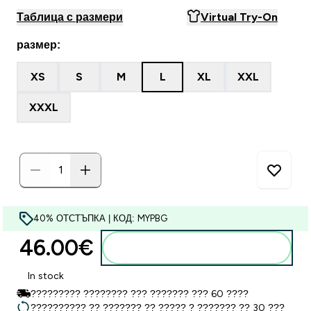
Таблица с размери
Virtual Try-On
размер:
XS
S
M
L
XL
XXL
XXXL
40% ОТСТЪПКА | КОД: MYPBG
46.00€‎
Добавете към кошницата
In stock
????????? ???????? ??? ??????? ??? 60 ????
?????????? ?? ??????? ?? ????? ? ??????? ?? 30 ???