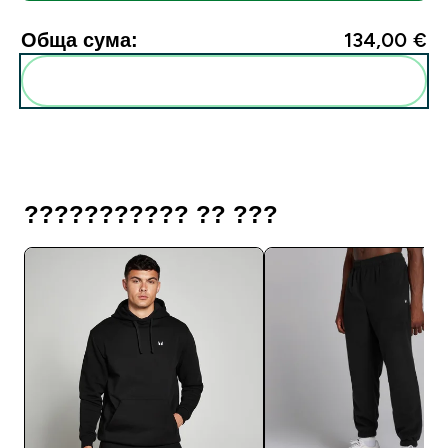
Обща сума:
134,00 €‎
Add these to your routine
??????????? ?? ???