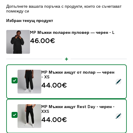
Допълнете вашата поръчка с продукти, които се съчетават
помежду си
Избран текущ продукт
MP Мъжки поларен пуловер — черен - L
46.00€‎
MP Мъжки анцуг от полар — черен
- XS
Select this product - MP Мъжки анцуг от полар — че
44.00€‎
MP Мъжки анцуг Rest Day - черен -
XXS
Select this product - MP Мъжки анцуг Rest Day - чер
44.00€‎