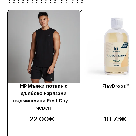
??????????? ?? ???
MP Мъжки потник с
FlavDrops™
дълбоко изрязани
подмишници Rest Day —
черен
22.00€‎
10.73€‎
ДОБАВИ
ДОБАВИ