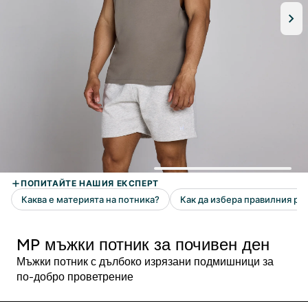
MP мъжки потник за почивен ден
Мъжки потник с дълбоко изрязани подмишници за
по-добро проветрение