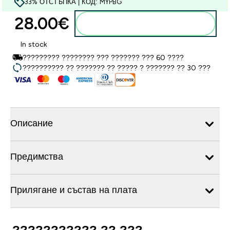
33% ОТСТЪПКА | КОД: MYPBG
28.00€‎
Добавете към кошницата
In stock
????????? ???????? ??? ??????? ??? 60 ????
?????????? ?? ??????? ?? ????? ? ??????? ?? 30 ???
Описание
Предимства
Прилягане и състав на плата