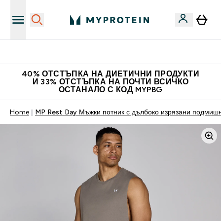
Нови колекции облеклo
40% ОТСТЪПКА НА ДИЕТИЧНИ ПРОДУКТИ
И 33% ОТСТЪПКА НА ПОЧТИ ВСИЧКО
ОСТАНАЛО С КОД MYPBG
Home
MP Rest Day Мъжки потник с дълбоко изрязани подмиш