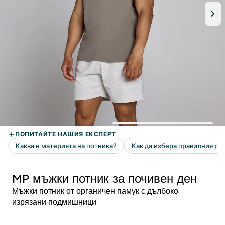
MP мъжки потник за почивен ден
Мъжки потник от органичен памук с дълбоко
изрязани подмишници