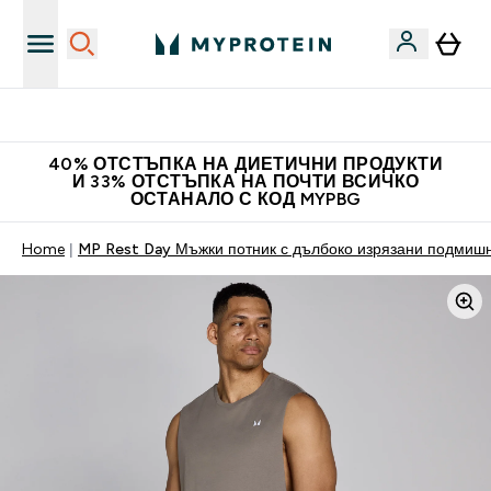
Нови колекции облеклo
40% ОТСТЪПКА НА ДИЕТИЧНИ ПРОДУКТИ
И 33% ОТСТЪПКА НА ПОЧТИ ВСИЧКО
ОСТАНАЛО С КОД MYPBG
Home
MP Rest Day Мъжки потник с дълбоко изрязани подмиш