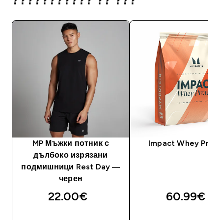
??????????? ?? ???
MP Мъжки потник с
Impact Whey Prot
дълбоко изрязани
подмишници Rest Day —
черен
22.00€‎
60.99€‎
ДОБАВИ
ДОБАВИ