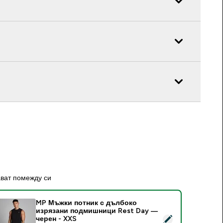
ават помежду си
MP Мъжки потник с дълбоко
изрязани подмишници Rest Day —
elect this product - MP Мъжки потник с дълбоко изрязани 
черен - XXS