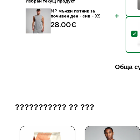
Избран текущ продукт
MP мъжки потник за
почивен ден - сив - XS
28.00€‎
S
Обща с
??????????? ?? ???