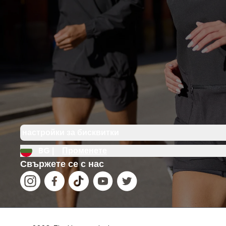
настройки за бисквитки
BG |
Променете
Свържете се с нас