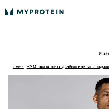
Протеини
Хранит
Enter Про
⌄
Безплатна до
И 33
Home
MP Мъжки потник с дълбоко изрязани подми