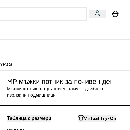
Веган
Аксесоари
u
ter Барчета и снаксове submenu
Enter Веган submenu
Enter Аксесоари submenu
⌄
⌄
 спечели 10 евро
MYPBG
MP мъжки потник за почивен ден
Мъжки потник от органичен памук с дълбоко
изрязани подмишници
Таблица с размери
Virtual Try-On
размер: