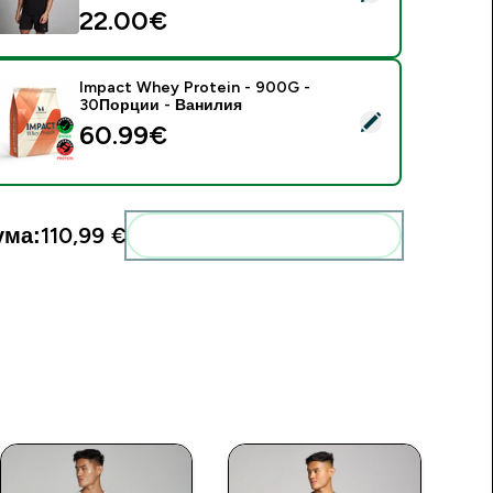
22.00€‎
Impact Whey Protein - 900G -
30Порции - Ванилия
elect this product - Impact Whey Protein - 900G - 30Порци
60.99€‎
ума:
110,99 €‎
Add these to your routine