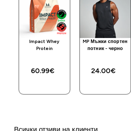
к с
Impact Whey
MP Мъжки спортен
ани
Protein
потник - черно
st
60.99€‎
24.00€‎
ДОБАВИ
ДОБАВИ
Всички отзиви на клиенти