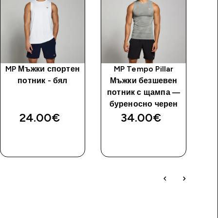
MP Мъжки спортен
MP Tempo Pillar
M
потник - бял
Мъжки безшевен
потник с щампа —
буреносно черен
П
24.00€‎
34.00€‎
1
ДОБАВИ
ДОБАВИ