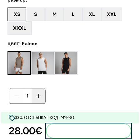
XS
S
M
L
XL
XXL
XXXL
цвят: Falcon
33% ОТСТЪПКА | КОД: MYPBG
28.00€‎
Добавете към кошницата