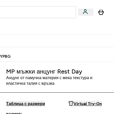
Веган
Аксесоари
u
ter Барчета и снаксове submenu
Enter Веган submenu
Enter Аксесоари submenu
⌄
⌄
 спечели 10 евро
MYPBG
MP мъжки анцунг Rest Day
Анцунг от памучна материя с мека текстура и
еластична талия с връзка
Таблица с размери
Virtual Try-On
размер: