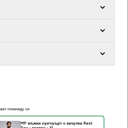
ават помежду си
MP мъжки суитшърт с качулка Rest
Day - костен - XL