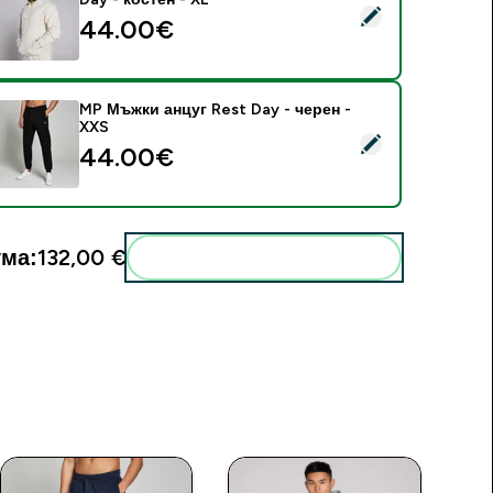
elect this product - MP мъжки суитшърт с качулка Rest Day -
44.00€‎
MP Мъжки анцуг Rest Day - черен -
XXS
elect this product - MP Мъжки анцуг Rest Day - черен - XXS
44.00€‎
ма:
132,00 €‎
Add these to your routine