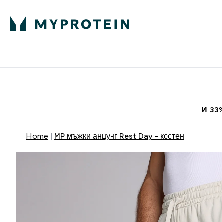
Протеини
Хранит
Enter Про
⌄
Безплатна до
И 33
Home
MP мъжки анцунг Rest Day - костен