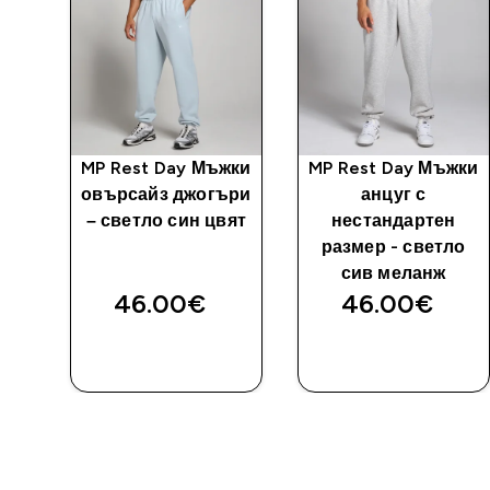
уг
MP Rest Day Мъжки
MP Rest Day Мъжки
ен
овърсайз джогъри
анцуг с
– светло син цвят
нестандартен
размер - светло
сив меланж
46.00€‎
46.00€‎
ДОБАВИ
ДОБАВИ