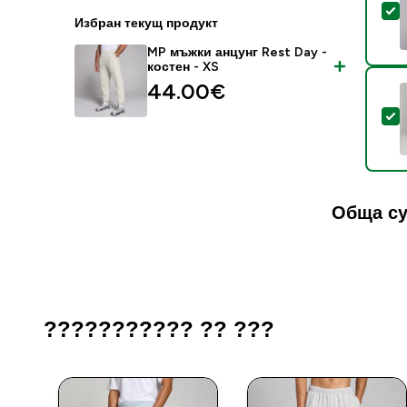
S
Избран текущ продукт
MP мъжки анцунг Rest Day -
костен - XS
44.00€‎
S
Обща су
??????????? ?? ???