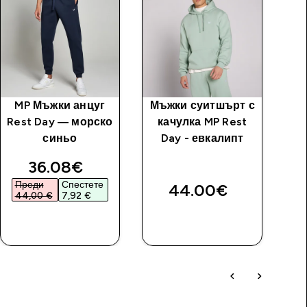
MP Мъжки анцуг
Мъжки суитшърт с
Rest Day — морско
качулка MP Rest
синьо
Day - евкалипт
discounted price
36.08€‎
Преди
Спестете
44.00€‎
44,00 €‎
7,92 €‎
ДОБАВИ
ДОБАВИ