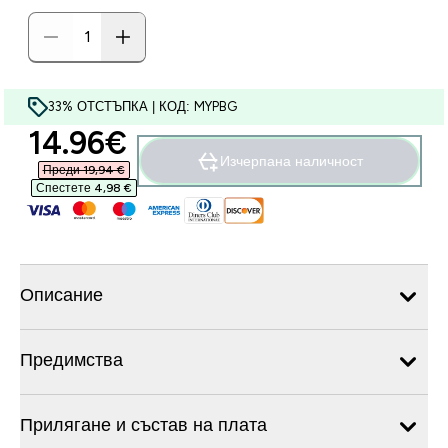
33% ОТСТЪПКА | КОД: MYPBG
discounted price
14.96€‎
Изчерпана наличност
Преди 19,94 €‎
Спестете 4,98 €‎
Описание
Предимства
Прилягане и състав на плата