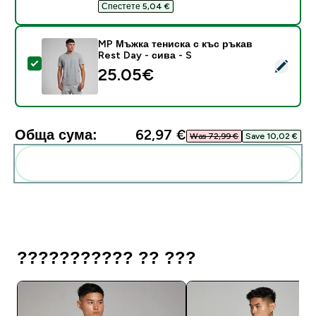
Спестете 5,04 €‎
MP Мъжка тениска с къс ръкав
Rest Day - сива - S
Select this product - MP Мъжка тениска с къс ръкав 
25.05€‎
Обща сума:
62,97 €‎
Was 72,99 €‎
Save 10,02 €‎
Add these to your routine
??????????? ?? ???