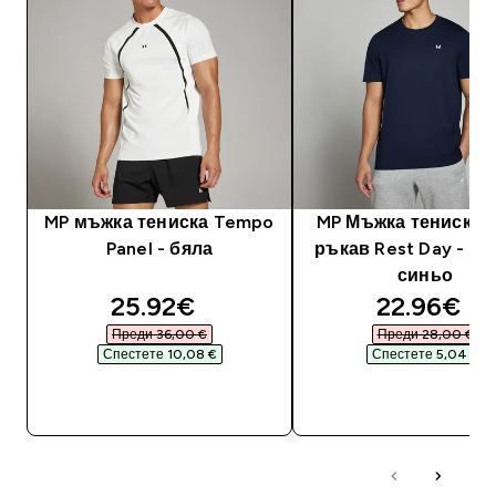
MP мъжка тениска Tempo
MP Мъжка тениска с
Panel - бяла
ръкав Rest Day - м
синьо
discounted price
discounte
25.92€‎
22.96€‎
Преди 36,00 €‎
Преди 28,00 €‎
Спестете 10,08 €‎
Спестете 5,04 €‎
ДОБАВИ
ДОБАВИ