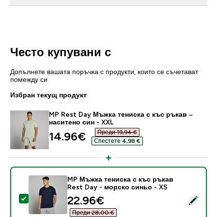
Често купувани с
Допълнете вашата поръчка с продукти, които се съчетават
помежду си
Избран текущ продукт
MP Rest Day Мъжка тениска с къс ръкав –
наситено син - XXL
Преди 19,94 €‎
discounted price
14.96€‎
Спестете 4,98 €‎
MP Мъжка тениска с къс ръкав
Rest Day - морско синьо - XS
discounted price
22.96€‎
Select this product - MP Мъжка тениска с къс ръкав 
Преди 28,00 €‎