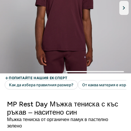
MP Rest Day Мъжка тениска с къс
ръкав – наситено син
Мъжка тениска от органичен памук в пастелно
зелено