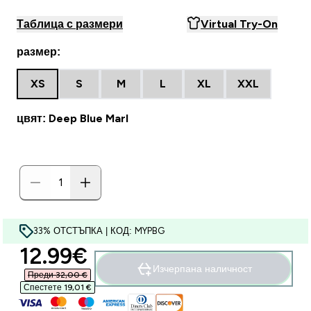
Таблица с размери
Virtual Try-On
размер:
XS
S
M
L
XL
XXL
цвят: Deep Blue Marl
33% ОТСТЪПКА | КОД: MYPBG
discounted price
12.99€‎
Изчерпана наличност
Преди 32,00 €‎
Спестете 19,01 €‎