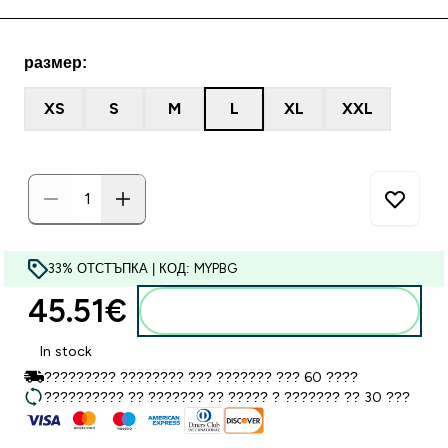
размер:
XS
S
M
L
XL
XXL
33% ОТСТЪПКА | КОД: MYPBG
45.51€‎
Добавете към кошницата
In stock
????????? ???????? ??? ??????? ??? 60 ????
?????????? ?? ??????? ?? ????? ? ??????? ?? 30 ???