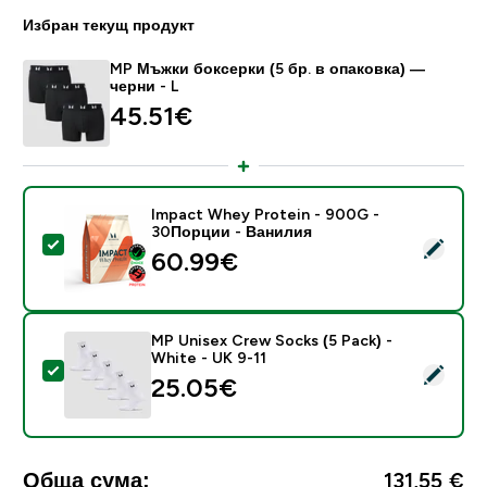
Избран текущ продукт
MP Мъжки боксерки (5 бр. в опаковка) —
черни - L
45.51€‎
Impact Whey Protein - 900G -
30Порции - Ванилия
Select this product - Impact Whey Protein - 900G -
60.99€‎
MP Unisex Crew Socks (5 Pack) -
White - UK 9-11
Select this product - MP Unisex Crew Socks (5 Pack) 
25.05€‎
Обща сума:
131,55 €‎