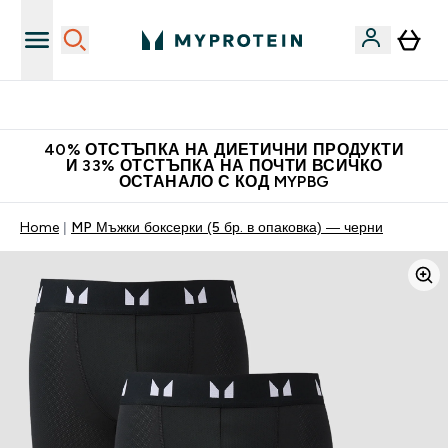
Нови колекции облеклo
40% ОТСТЪПКА НА ДИЕТИЧНИ ПРОДУКТИ
И 33% ОТСТЪПКА НА ПОЧТИ ВСИЧКО
ОСТАНАЛО С КОД MYPBG
Home
MP Мъжки боксерки (5 бр. в опаковка) — черни