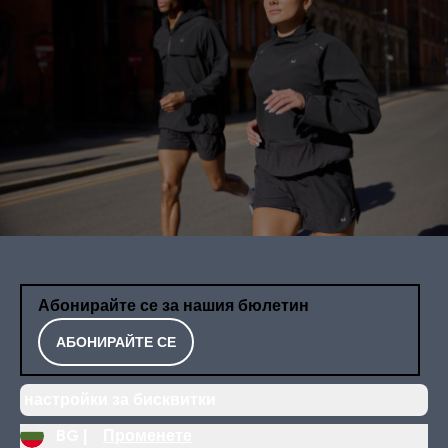
Абонирайте се за нашия бюлетин
АБОНИРАЙТЕ СЕ
настройки за бисквитки
BG |
Променете