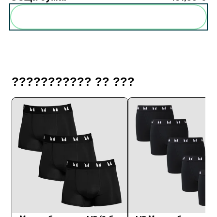
Add these to your routine
??????????? ?? ???