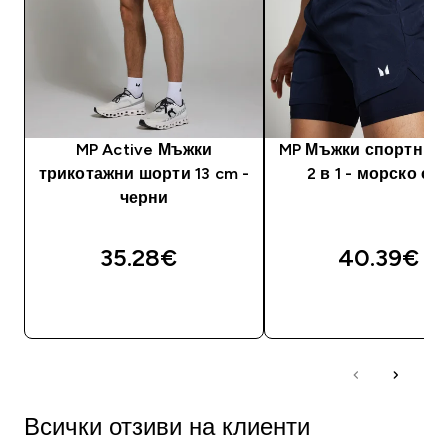
MP Active Мъжки
MP Мъжки спортни 
трикотажни шорти 13 cm -
2 в 1 - морско си
черни
35.28€‎
40.39€‎
ДОБАВИ
ДОБАВИ
Всички отзиви на клиенти