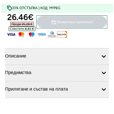
33% ОТСТЪПКА | КОД: MYPBG
discounted price
26.46€‎
Изчерпана наличност
Преди 35,28 €‎
Спестете 8,82 €‎
Описание
Предимства
Прилягане и състав на плата