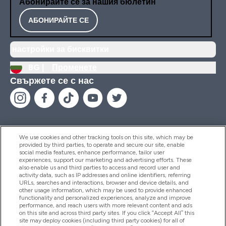
Абонирайте се за нашия бюлетин
АБОНИРАЙТЕ СЕ
настройки за бисквитки
BG |
Променете
Свържете се с нас
We use cookies and other tracking tools on this site, which may be
provided by third parties, to operate and secure our site, enable
Помощ И Информация
social media features, enhance performance, tailor user
experiences, support our marketing and advertising efforts. These
also enable us and third parties to access and record user and
activity data, such as IP addresses and online identifiers, referring
Продукти
URLs, searches and interactions, browser and device details, and
other usage information, which may be used to provide enhanced
functionality and personalized experiences, analyze and improve
performance, and reach users with more relevant content and ads
on this site and across third party sites. If you click “Accept All” this
Информация За Компанията
site may deploy cookies (including third party cookies) for all of