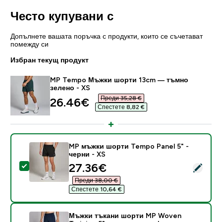
Често купувани с
Допълнете вашата поръчка с продукти, които се съчетават
помежду си
Избран текущ продукт
MP Tempo Мъжки шорти 13cm — тъмно
зелено - XS
Преди 35,28 €‎
discounted price
26.46€‎
Спестете 8,82 €‎
MP мъжки шорти Tempo Panel 5" -
черни - XS
discounted price
27.36€‎
Select this product - MP мъжки шорти Tempo Panel 5"
Преди 38,00 €‎
Спестете 10,64 €‎
Мъжки тъкани шорти MP Woven