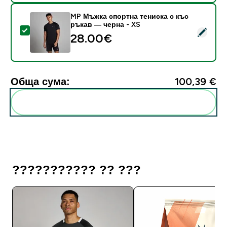
MP Мъжка спортна тениска с къс
ръкав — черна - XS
Select this product - MP Мъжка спортна тениска с к
28.00€‎
Обща сума:
100,39 €‎
Add these to your routine
??????????? ?? ???