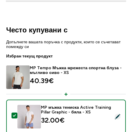
Често купувани с
Допълнете вашата поръчка с продукти, които се съчетават
помежду си
Избран текущ продукт
MP Tempo Мъжка мрежеста спортна блуза -
мъгливо сиво - XS
40.39€‎
MP мъжка тениска Active Training
Pillar Graphic - бяла - XS
Select this product - MP мъжка тениска Active Training
32.00€‎