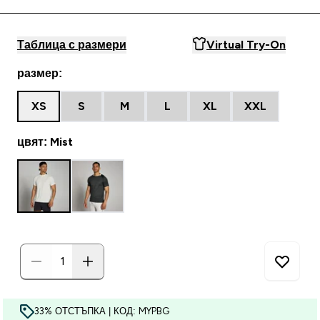
Таблица с размери
Virtual Try-On
размер:
XS
S
M
L
XL
XXL
цвят: Mist
33% ОТСТЪПКА | КОД: MYPBG