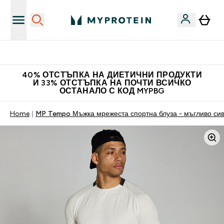
Нови колекции облеклo
40% ОТСТЪПКА НА ДИЕТИЧНИ ПРОДУКТИ
И 33% ОТСТЪПКА НА ПОЧТИ ВСИЧКО
ОСТАНАЛО С КОД MYPBG
Home
MP Tempo Мъжка мрежеста спортна блуза - мъгливо си