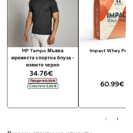
MP Tempo Мъжка
Impact Whey Prot
мрежеста спортна блуза -
измито черно
discounted price
34.76€‎
Преди 40,39 €‎
60.99€‎
Спестете 5,63 €‎
ДОБАВИ
ДОБАВИ