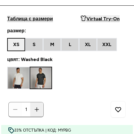
Таблица с размери
Virtual Try-On
размер:
XS
S
M
L
XL
XXL
цвят: Washed Black
33% ОТСТЪПКА | КОД: MYPBG