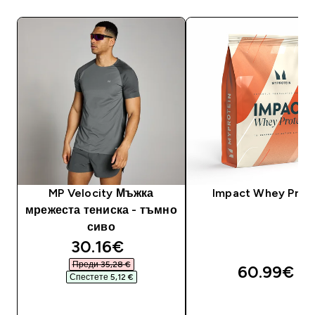
MP Velocity Мъжка
Impact Whey Prot
мрежеста тениска - тъмно
сиво
discounted price
30.16€‎
Преди 35,28 €‎
60.99€‎
Спестете 5,12 €‎
ДОБАВИ
ДОБАВИ