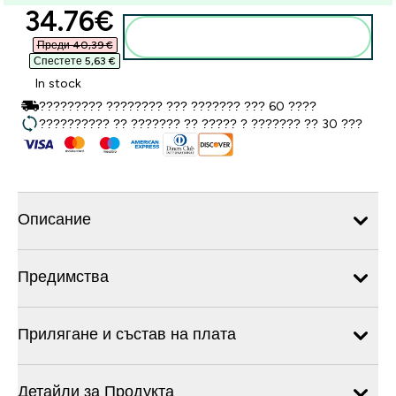
discounted price
34.76€‎
Добавете към кошницата
Преди 40,39 €‎
Спестете 5,63 €‎
In stock
????????? ???????? ??? ??????? ??? 60 ????
?????????? ?? ??????? ?? ????? ? ??????? ?? 30 ???
Описание
Предимства
Прилягане и състав на плата
Детайли за Продукта