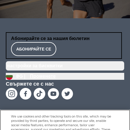
Абонирайте се за нашия бюлетин
АБОНИРАЙТЕ СЕ
настройки за бисквитки
BG |
Променете
Свържете се с нас
We use cookies and other tracking tools on this site, which may be
provided by third parties, to operate and secure our site, enable
Помощ И Информация
social media features, enhance performance, tailor user
experiences, support our marketing and advertising efforts. These