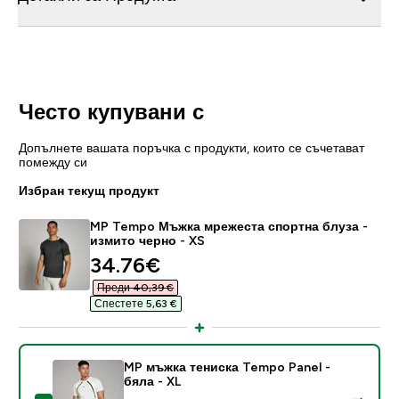
Често купувани с
Допълнете вашата поръчка с продукти, които се съчетават
помежду си
Избран текущ продукт
MP Tempo Мъжка мрежеста спортна блуза -
измито черно - XS
discounted price
34.76€‎
Преди 40,39 €‎
Спестете 5,63 €‎
MP мъжка тениска Tempo Panel -
бяла - XL