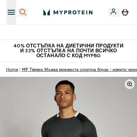
Нови колекции облеклo
40% ОТСТЪПКА НА ДИЕТИЧНИ ПРОДУКТИ
И 33% ОТСТЪПКА НА ПОЧТИ ВСИЧКО
ОСТАНАЛО С КОД MYPBG
Home
MP Tempo Мъжка мрежеста спортна блуза - измито чер