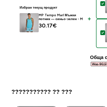
S
Избран текущ продукт
MP Tempo Marl Мъжки
потник — синьо-зелен - M
30.17€‎
S
Обща с
Was 90,51
??????????? ?? ???