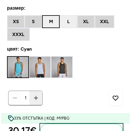
размер:
XS
S
M
L
XL
XXL
XXXL
цвят: Cyan
33% ОТСТЪПКА | КОД: MYPBG
30.17€‎
Добавете към кошницата