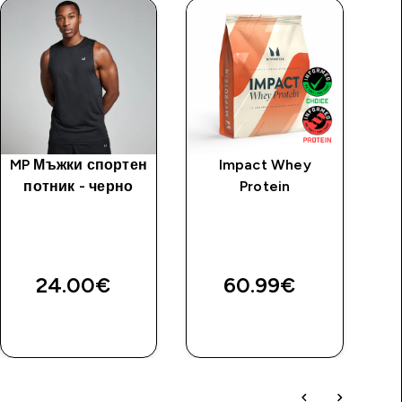
MP Мъжки спортен
Impact Whey
потник - черно
Protein
М
ко
24.00€‎
60.99€‎
ДОБАВИ
ДОБАВИ