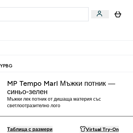
Веган
Аксесоари
u
ter Барчета и снаксове submenu
Enter Веган submenu
Enter Аксесоари submenu
⌄
⌄
 спечели 10 евро
MYPBG
MP Tempo Marl Мъжки потник —
синьо-зелен
Мъжки лек потник от дишаща материя със
светлоотразително лого
Таблица с размери
Virtual Try-On