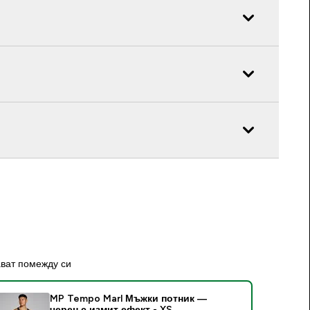
ават помежду си
MP Tempo Marl Мъжки потник —
черен с измит ефект - XS