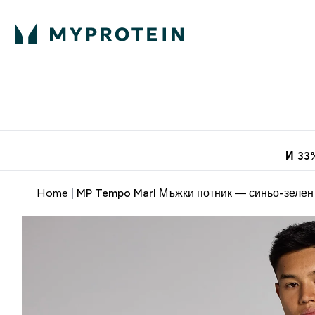
Протеини
Хранит
Enter Про
⌄
Безплатна до
И 33
Home
MP Tempo Marl Мъжки потник — синьо-зелен