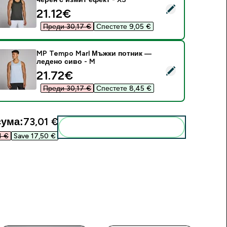
elect this product - MP Tempo Marl Мъжки потник — черен с
discounted price
21.12€‎
Преди 30,17 €‎
Спестете 9,05 €‎
MP Tempo Marl Мъжки потник —
ледено сиво - M
elect this product - MP Tempo Marl Мъжки потник — ледено
discounted price
21.72€‎
Преди 30,17 €‎
Спестете 8,45 €‎
ума:
73,01 €‎
Add these to your routine
 €‎
Save 17,50 €‎