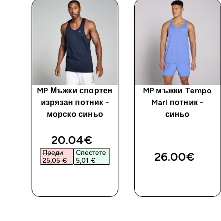
l
MP Мъжки спортен
MP мъжки Tempo
 —
изрязан потник -
Marl потник -
морско синьо
синьо
ed price
discounted price
20.04€‎
е
Преди
Спестете
26.00€‎
25,05 €‎
5,01 €‎
ДОБАВИ
ДОБАВИ