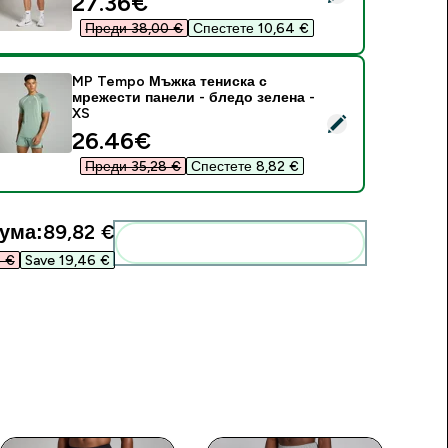
discounted price
27.36€‎
Преди 38,00 €‎
Спестете 10,64 €‎
MP Tempo Мъжка тениска с
мрежести панели - бледо зелена -
XS
elect this product - MP Tempo Мъжка тениска с мрежести па
discounted price
26.46€‎
Преди 35,28 €‎
Спестете 8,82 €‎
ума:
89,82 €‎
Add these to your routine
 €‎
Save 19,46 €‎