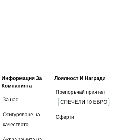
Информация За
Лоялност И Награди
Компанията
Препоръчай приятел
За нас
СПЕЧЕЛИ 10 ЕВРО
Осигуряване на
Оферти
качеството
Акт за защита на