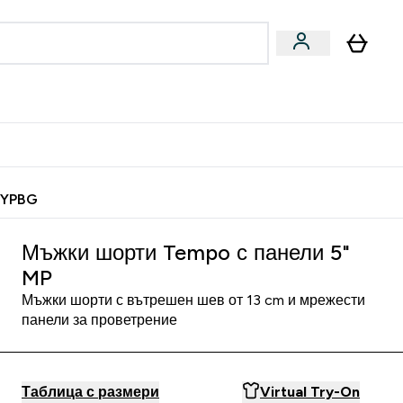
Веган
Аксесоари
u
ter Барчета и снаксове submenu
Enter Веган submenu
Enter Аксесоари submenu
⌄
⌄
 спечели 10 евро
MYPBG
Мъжки шорти Tempo с панели 5"
MP
Мъжки шорти с вътрешен шев от 13 cm и мрежести
панели за проветрение
Таблица с размери
Virtual Try-On