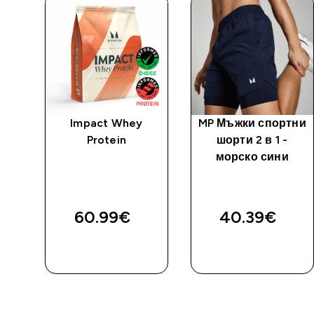
ти
Impact Whey
MP Мъжки спортни
 -
Protein
шорти 2 в 1 -
морско сини
ed price
е
60.99€‎
40.39€‎
ДОБАВИ
ДОБАВИ