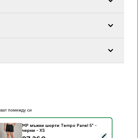
ават помежду си
MP мъжки шорти Tempo Panel 5" -
черни - XS
elect this product - MP мъжки шорти Tempo Panel 5" - черни