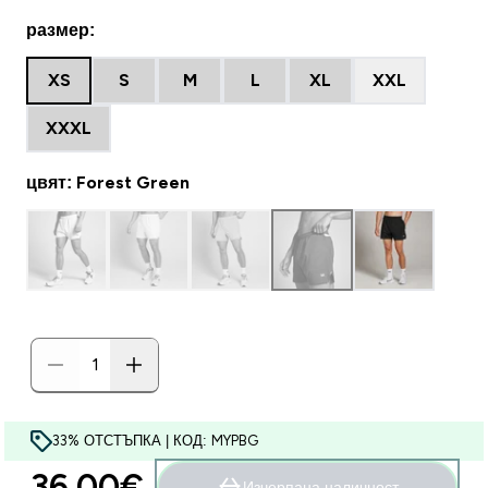
размер:
XS
S
M
L
XL
XXL
XXXL
цвят: Forest Green
33% ОТСТЪПКА | КОД: MYPBG
36.00€‎
Изчерпана наличност