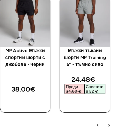
MP Active Мъжки
Мъжки тъкани
М
спортни шорти с
шорти MP Training
T
джобове - черни
5" - тъмно сиво
discounted price
24.48€‎
Преди
Спестете
38.00€‎
34,00 €‎
9,52 €‎
ДОБАВИ
ДОБАВИ