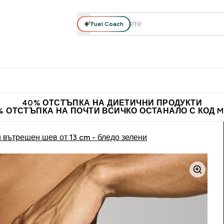
Fuel Coach
елни добавки
Облекло
Витамини
Барчета и снаксове
теини submenu
Enter Хранителни добавки submenu
Enter Облекло submenu
Enter Витамини submen
En
⌄
⌄
⌄
⌄
ставка над 60 евро
Нови колекции облеклo
Доведи приятел и
40% ОТСТЪПКА НА ДИЕТИЧНИ ПРОДУКТИ
% ОТСТЪПКА НА ПОЧТИ ВСИЧКО ОСТАНАЛО С КОД 
вътрешен шев от 13 cm - бледо зелени