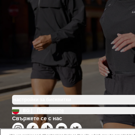
настройки за бисквитки
BG |
Променете
Свържете се с нас