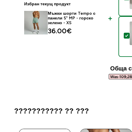
Избран текущ продукт
Мъжки шорти Tempo с
панели 5" MP - горско
зелено - XS
36.00€‎
S
Обща с
Was 109,28
??????????? ?? ???