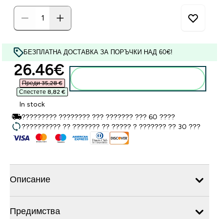
БЕЗПЛАТНА ДОСТАВКА ЗА ПОРЪЧКИ НАД 60€!
discounted price
26.46€‎
Добавете към кошницата
Преди 35,28 €‎
Спестете 8,82 €‎
In stock
????????? ???????? ??? ??????? ??? 60 ????
?????????? ?? ??????? ?? ????? ? ??????? ?? 30 ???
Описание
Предимства