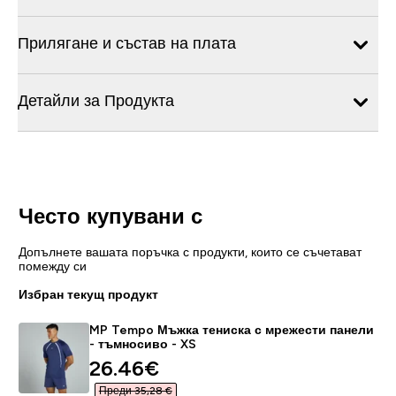
Прилягане и състав на плата
Детайли за Продукта
Често купувани с
Допълнете вашата поръчка с продукти, които се съчетават
помежду си
Избран текущ продукт
MP Tempo Мъжка тениска с мрежести панели
- тъмносиво - XS
discounted price
26.46€‎
Преди 35,28 €‎