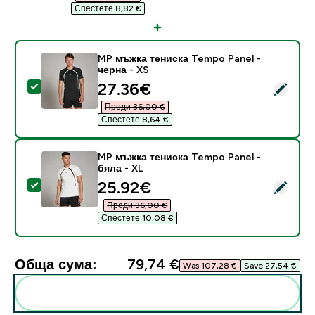
Спестете 8,82 €‎
MP мъжка тениска Tempo Panel -
черна - XS
discounted price
27.36€‎
Select this product - MP мъжка тениска Tempo Panel 
Преди 36,00 €‎
Спестете 8,64 €‎
MP мъжка тениска Tempo Panel -
бяла - XL
discounted price
25.92€‎
Select this product - MP мъжка тениска Tempo Panel 
Преди 36,00 €‎
Спестете 10,08 €‎
Обща сума:
79,74 €‎
Was 107,28 €‎
Save 27,54 €‎
Add these to your routine