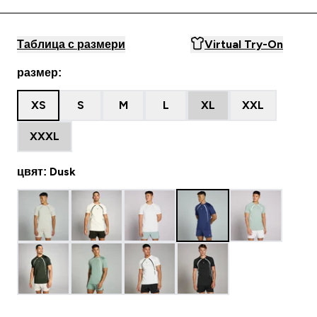
Таблица с размери
Virtual Try-On
размер:
XS
S
M
L
XL
XXL
XXXL
цвят: Dusk