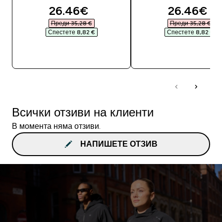
discounted price
discounte
26.46€‎
26.46€‎
Преди 35,28 €‎
Преди 35,28 €‎
Спестете 8,82 €‎
Спестете 8,82 €‎
ДОБАВИ
ДОБАВИ
Всички отзиви на клиенти
В момента няма отзиви.
НАПИШЕТЕ ОТЗИВ