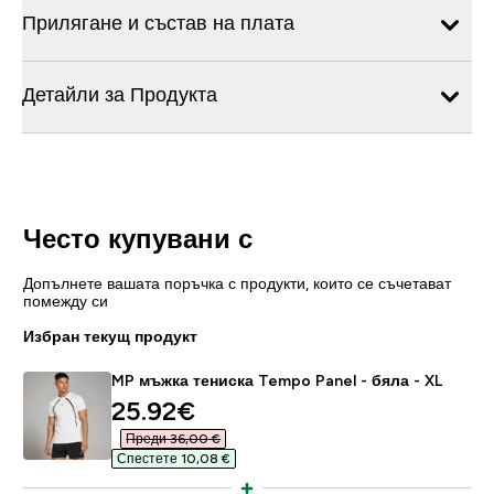
Прилягане и състав на плата
Детайли за Продукта
Често купувани с
Допълнете вашата поръчка с продукти, които се съчетават
помежду си
Избран текущ продукт
MP мъжка тениска Tempo Panel - бяла - XL
discounted price
25.92€‎
Преди 36,00 €‎
Спестете 10,08 €‎