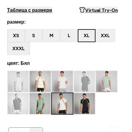
Таблица с размери
Virtual Try-On
размер:
XS
S
M
L
XL
XXL
XXXL
цвят: Бял