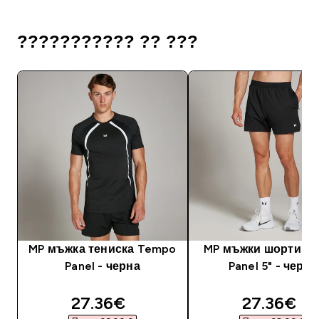
??????????? ?? ???
MP мъжка тениска Tempo
MP мъжки шорти T
Panel - черна
Panel 5" - черни
discounted price
discounte
27.36€‎
27.36€‎