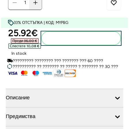
33% ОТСТЪПКА | КОД: MYPBG
discounted price
25.92€‎
Добавете към кошницата
Преди 36,00 €‎
Спестете 10,08 €‎
In stock
????????? ???????? ??? ??????? ??? 60 ????
?????????? ?? ??????? ?? ????? ? ??????? ?? 30 ???
Описание
Предимства