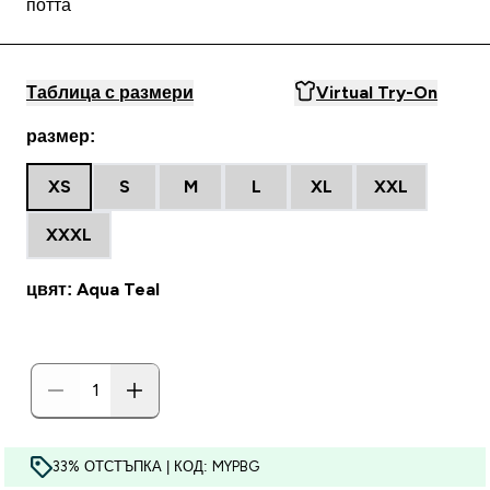
потта
Таблица с размери
Virtual Try-On
размер:
XS
S
M
L
XL
XXL
XXXL
цвят: Aqua Teal
33% ОТСТЪПКА | КОД: MYPBG