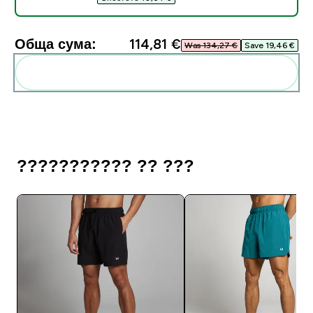
Обща сума:
114,81 €‎
Was 134,27 €‎
Save 19,46 €‎
Add these to your routine
??????????? ?? ???