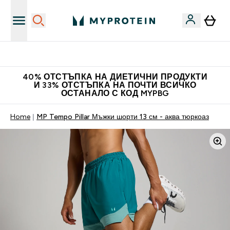
Нови колекции облеклo
40% ОТСТЪПКА НА ДИЕТИЧНИ ПРОДУКТИ
И 33% ОТСТЪПКА НА ПОЧТИ ВСИЧКО
ОСТАНАЛО С КОД MYPBG
Home
MP Tempo Pillar Мъжки шорти 13 см - аква тюркоаз