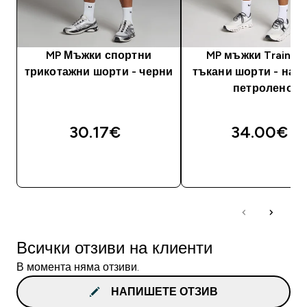
MP Мъжки спортни
MP мъжки Training
трикотажни шорти - черни
тъкани шорти - нас
петролено
30.17€‎
34.00€‎
ДОБАВИ
ДОБАВИ
Всички отзиви на клиенти
В момента няма отзиви.
НАПИШЕТЕ ОТЗИВ