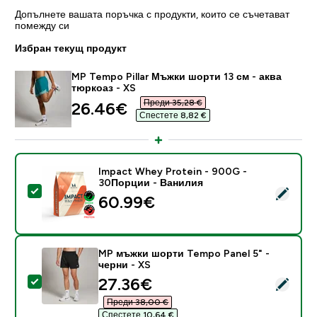
Допълнете вашата поръчка с продукти, които се съчетават
помежду си
Избран текущ продукт
MP Tempo Pillar Мъжки шорти 13 см - аква
тюркоаз - XS
Преди 35,28 €‎
discounted price
26.46€‎
Спестете 8,82 €‎
Impact Whey Protein - 900G -
30Порции - Ванилия
Select this product - Impact Whey Protein - 900G -
60.99€‎
MP мъжки шорти Tempo Panel 5" -
черни - XS
discounted price
27.36€‎
Select this product - MP мъжки шорти Tempo Panel 5"
Преди 38,00 €‎
Спестете 10,64 €‎