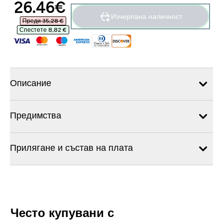
discounted price
26.46€‎
Изчерпана наличност
Преди 35,28 €‎
Спестете 8,82 €‎
Описание
Предимства
Прилягане и състав на плата
Често купувани с