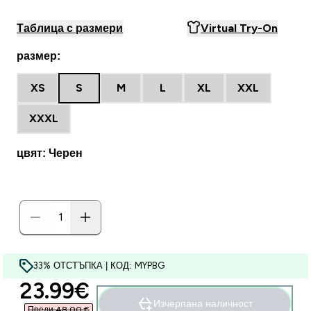
Таблица с размери
Virtual Try-On
размер:
XS
S
M
L
XL
XXL
XXXL
цвят: Черен
33% ОТСТЪПКА | КОД: MYPBG
discounted price
23.99€‎
Изчерпана наличност
Преди 48,00 €‎