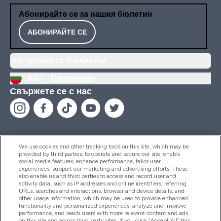
Абонирайте се за нашия бюлетин
АБОНИРАЙТЕ СЕ
настройки за бисквитки
BG |
Променете
Свържете се с нас
We use cookies and other tracking tools on this site, which may be
provided by third parties, to operate and secure our site, enable
Помощ И Информация
social media features, enhance performance, tailor user
experiences, support our marketing and advertising efforts. These
also enable us and third parties to access and record user and
activity data, such as IP addresses and online identifiers, referring
Продукти
URLs, searches and interactions, browser and device details, and
other usage information, which may be used to provide enhanced
functionality and personalized experiences, analyze and improve
performance, and reach users with more relevant content and ads
on this site and across third party sites. If you click “Accept All” this