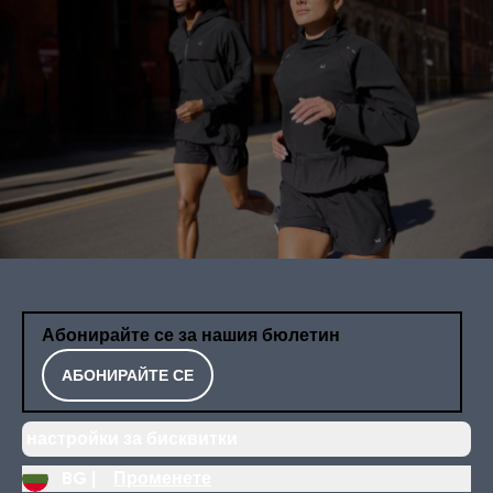
Абонирайте се за нашия бюлетин
АБОНИРАЙТЕ СЕ
настройки за бисквитки
BG |
Променете