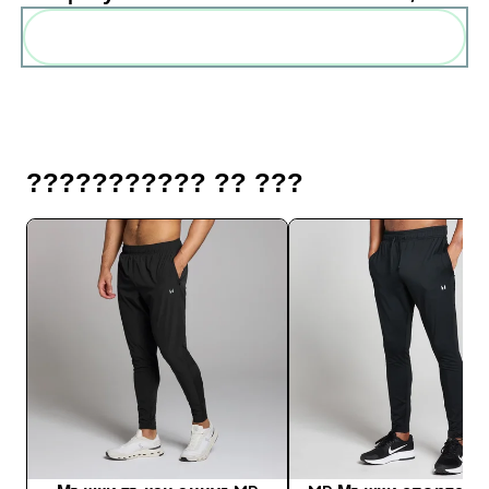
Add these to your routine
??????????? ?? ???