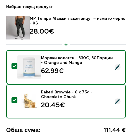
Избран текущ продукт
MP Tempo Мъжки тъкан анцуг – измито черно
- XS
28.00€‎
Морски колаген - 330G, 30Порции
- Orange and Mango
Select this product - Морски колаген - 330G, 30По
62.99€‎
Baked Brownie - 6 x 75g -
Chocolate Chunk
Select this product - Baked Brownie - 6 x 75g - Choc
20.45€‎
Обща сума:
111,44 €‎