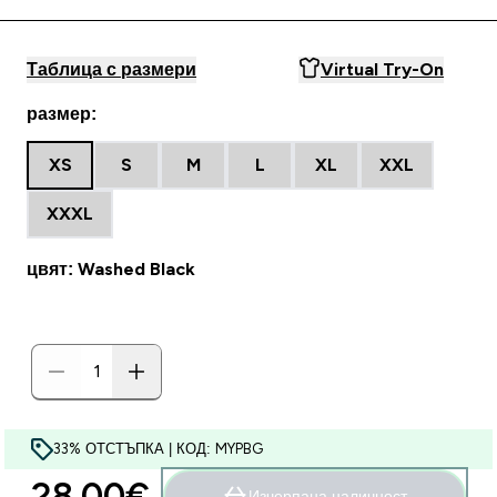
Таблица с размери
Virtual Try-On
размер:
XS
S
M
L
XL
XXL
XXXL
цвят: Washed Black
33% ОТСТЪПКА | КОД: MYPBG
28.00€‎
Изчерпана наличност