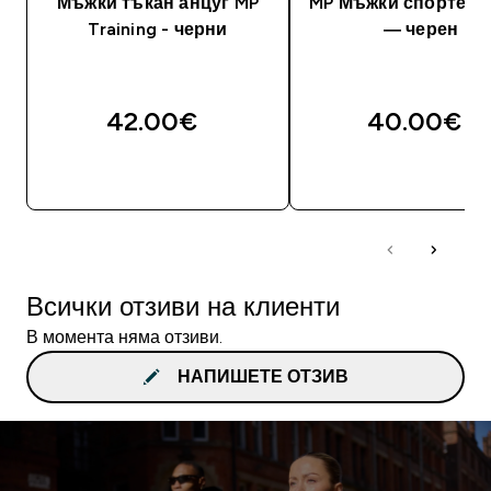
Мъжки тъкан анцуг MP
MP Мъжки спортен 
Training - черни
— черен
42.00€‎
40.00€‎
ДОБАВИ
ДОБАВИ
Всички отзиви на клиенти
В момента няма отзиви.
НАПИШЕТЕ ОТЗИВ