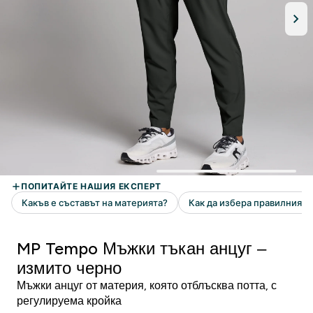
MP Tempo Мъжки тъкан анцуг –
измито черно
Мъжки анцуг от материя, която отблъсква потта, с
регулируема кройка