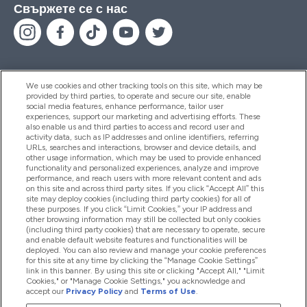
Свържете се с нас
We use cookies and other tracking tools on this site, which may be
provided by third parties, to operate and secure our site, enable
Помощ И Информация
social media features, enhance performance, tailor user
experiences, support our marketing and advertising efforts. These
also enable us and third parties to access and record user and
activity data, such as IP addresses and online identifiers, referring
Продукти
URLs, searches and interactions, browser and device details, and
other usage information, which may be used to provide enhanced
functionality and personalized experiences, analyze and improve
performance, and reach users with more relevant content and ads
on this site and across third party sites. If you click “Accept All” this
Информация За Компанията
site may deploy cookies (including third party cookies) for all of
these purposes. If you click “Limit Cookies,” your IP address and
other browsing information may still be collected but only cookies
(including third party cookies) that are necessary to operate, secure
Лоялност И Награди
and enable default website features and functionalities will be
deployed. You can also review and manage your cookie preferences
for this site at any time by clicking the “Manage Cookie Settings”
link in this banner. By using this site or clicking "Accept All," "Limit
Cookies," or "Manage Cookie Settings," you acknowledge and
2026 The Hut.com Ltd
accept our
Privacy Policy
and
Terms of Use
.