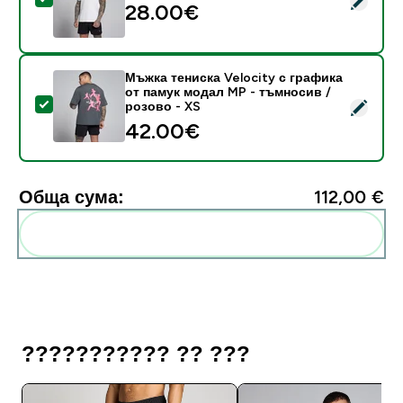
28.00€‎
Мъжка тениска Velocity с графика
от памук модал MP - тъмносив /
Select this product - Мъжка тениска Velocity с граф
розово - XS
42.00€‎
Обща сума:
112,00 €‎
Add these to your routine
??????????? ?? ???