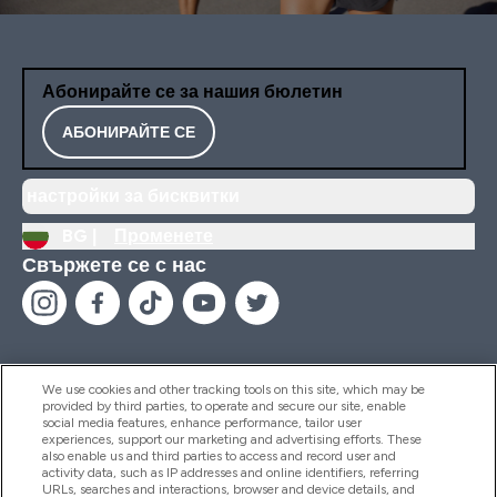
Абонирайте се за нашия бюлетин
АБОНИРАЙТЕ СЕ
настройки за бисквитки
BG |
Променете
Свържете се с нас
We use cookies and other tracking tools on this site, which may be
provided by third parties, to operate and secure our site, enable
Помощ И Информация
social media features, enhance performance, tailor user
experiences, support our marketing and advertising efforts. These
also enable us and third parties to access and record user and
activity data, such as IP addresses and online identifiers, referring
Продукти
URLs, searches and interactions, browser and device details, and