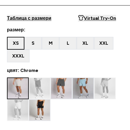
Таблица с размери
Virtual Try-On
размер:
XS
S
M
L
XL
XXL
XXXL
цвят: Chrome