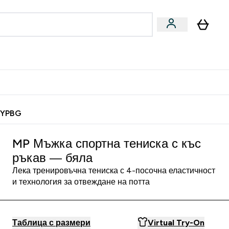
Веган
Аксесоари
u
ter Барчета и снаксове submenu
Enter Веган submenu
Enter Аксесоари submenu
⌄
⌄
 спечели 10 евро
MYPBG
MP Мъжка спортна тениска с къс
ръкав — бяла
Лека тренировъчна тениска с 4-посочна еластичност
и технология за отвеждане на потта
Таблица с размери
Virtual Try-On