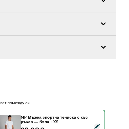
ават помежду си
MP Мъжка спортна тениска с къс
ръкав — бяла - XS
elect this product - MP Мъжка спортна тениска с къс ръкав 