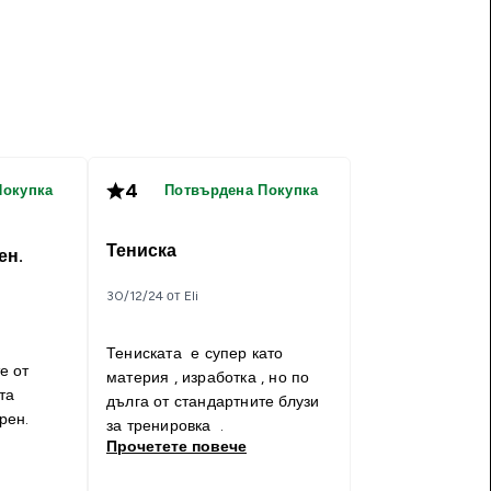
4
Покупка
Потвърдена Покупка
Тениска
ен.
30/12/24 от Eli
Тениската е супер като
е от
материя , изработка , но по
та
дълга от стандартните блузи
рен.
за тренировка .
Прочетете повече