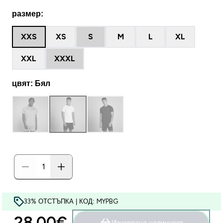
размер:
XXS
XS
S
M
L
XL
XXL
XXXL
цвят: Бял
33% ОТСТЪПКА | КОД: MYPBG
28.00€‎
Изчерпана наличност