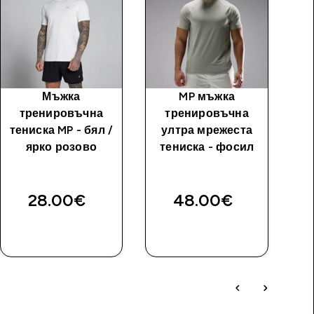
Мъжка
MP мъжка
MP
тренировъчна
тренировъчна
тениска MP - бял /
ултра мрежеста
ярко розово
тениска - фосил
б
28.00€‎
48.00€‎
ДОБАВИ
ДОБАВИ