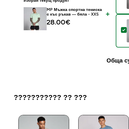
Избран текущ продукт
MP Мъжка спортна тениска
с къс ръкав — бяла - XXS
28.00€‎
S
Обща с
??????????? ?? ???