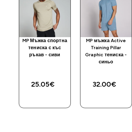
MP Мъжка спортна
MP мъжка Active
а
тениска с къс
Training Pillar
ive
ръкав - сиви
Graphic тениска -
синьо
25.05€‎
32.00€‎
ДОБАВИ
ДОБАВИ