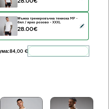
28.00€‎
Мъжка тренировъчна тениска MP -
бял / ярко розово - XXXL
elect this product - Мъжка тренировъчна тениска MP - бял /
28.00€‎
ума:
84,00 €‎
Add these to your routine