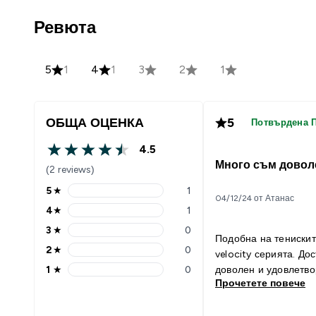
Ревюта
5
1
4
1
3
2
1
ОБЩА ОЦЕНКА
5
Потвърдена 
4.5
4.5 out of 5 stars
Много съм довол
(2 reviews)
5
★
1
5 stars rating 1 reviews
04/12/24 от Атанас
4
★
1
4 stars rating 1 reviews
3
★
0
3 stars rating 0 reviews
Подобна на тенискит
2
★
0
velocity серията. Дос
2 stars rating 0 reviews
1
★
0
доволен и удовлетво
1 stars rating 0 reviews
Прочетете повече