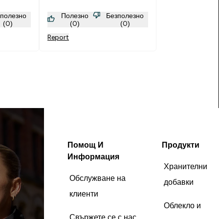
зполезно
Полезно
Безполезно
(0)
(0)
(0)
Report
Помощ И
Продукти
Информация
Хранителни
Обслужване на
добавки
клиенти
Облекло и
Свържете се с нас