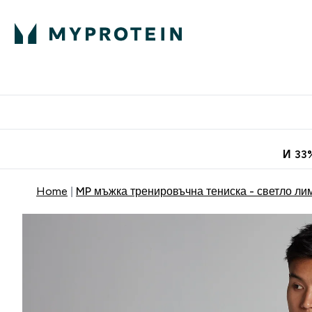
Протеини
Хранит
Enter Про
⌄
Безплатна до
И 33
Home
MP мъжка тренировъчна тениска - светло ли