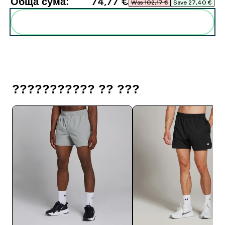
Обща сума:
74,77 €‎
Was 102,17 €‎
Save 27,40 €‎
Add these to your routine
??????????? ?? ???