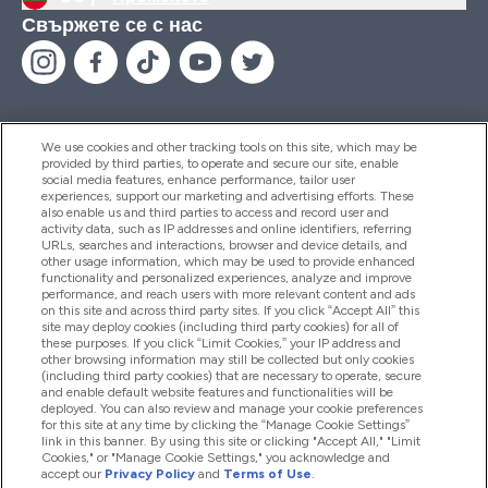
Свържете се с нас
We use cookies and other tracking tools on this site, which may be
provided by third parties, to operate and secure our site, enable
Помощ И Информация
social media features, enhance performance, tailor user
experiences, support our marketing and advertising efforts. These
also enable us and third parties to access and record user and
activity data, such as IP addresses and online identifiers, referring
Продукти
URLs, searches and interactions, browser and device details, and
other usage information, which may be used to provide enhanced
functionality and personalized experiences, analyze and improve
performance, and reach users with more relevant content and ads
on this site and across third party sites. If you click “Accept All” this
Информация За Компанията
site may deploy cookies (including third party cookies) for all of
these purposes. If you click “Limit Cookies,” your IP address and
other browsing information may still be collected but only cookies
(including third party cookies) that are necessary to operate, secure
Лоялност И Награди
and enable default website features and functionalities will be
deployed. You can also review and manage your cookie preferences
for this site at any time by clicking the “Manage Cookie Settings”
link in this banner. By using this site or clicking "Accept All," "Limit
Cookies," or "Manage Cookie Settings," you acknowledge and
2026 The Hut.com Ltd
accept our
Privacy Policy
and
Terms of Use
.