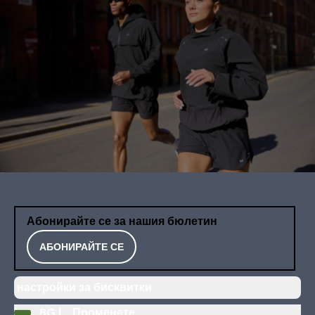
Абонирайте се за нашия бюлетин
АБОНИРАЙТЕ СЕ
настройки за бисквитки
BG |
Променете