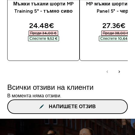
Мъжки тъкани шорти MP
MP мъжки шорти T
Training 5" - тъмно сиво
Panel 5" - черни
discounted price
discounte
24.48€‎
27.36€‎
Преди 34,00 €‎
Преди 38,00 €‎
Спестете 9,52 €‎
Спестете 10,64 €‎
ДОБАВИ
ДОБАВИ
Всички отзиви на клиенти
В момента няма отзиви.
НАПИШЕТЕ ОТЗИВ