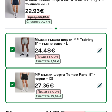
тъмносини - L
discounted price
22.93€‎
Преди 30,17 €‎
Спестете 7,24 €‎
Мъжки тъкани шорти MP Training
5" - тъмно сиво - L
discounted price
24.48€‎
Select this product - Мъжки тъкани шорти MP Training
Преди 34,00 €‎
Спестете 9,52 €‎
MP мъжки шорти Tempo Panel 5" -
черни - XS
discounted price
27.36€‎
Select this product - MP мъжки шорти Tempo Panel 5"
Преди 38,00 €‎
Спестете 10,64 €‎