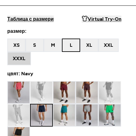
Таблица с размери
Virtual Try-On
размер:
XS
S
M
L
XL
XXL
XXXL
цвят: Navy