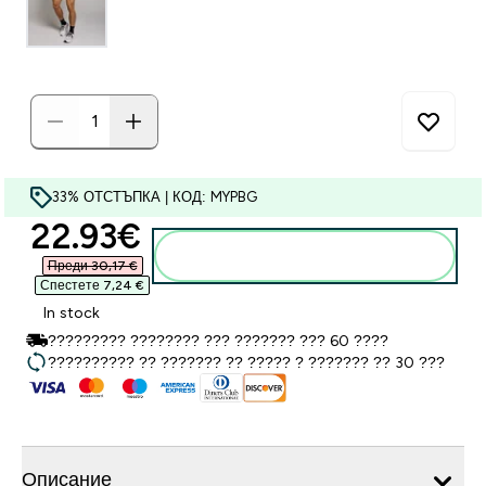
33% ОТСТЪПКА | КОД: MYPBG
discounted price
22.93€‎
Добавете към кошницата
Преди 30,17 €‎
Спестете 7,24 €‎
In stock
????????? ???????? ??? ??????? ??? 60 ????
?????????? ?? ??????? ?? ????? ? ??????? ?? 30 ???
Описание