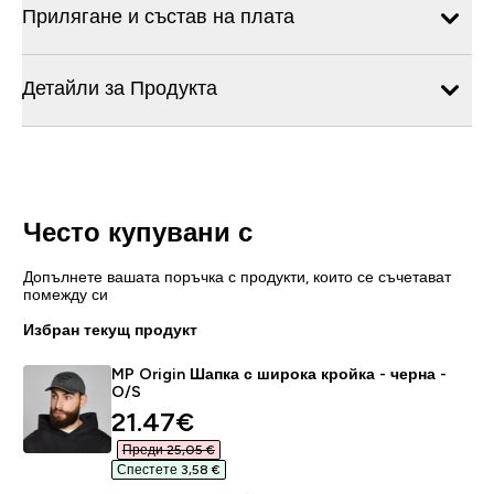
Прилягане и състав на плата
Детайли за Продукта
Често купувани с
Допълнете вашата поръчка с продукти, които се съчетават
помежду си
Избран текущ продукт
MP Origin Шапка с широка кройка - черна -
O/S
discounted price
21.47€‎
Преди 25,05 €‎
Спестете 3,58 €‎