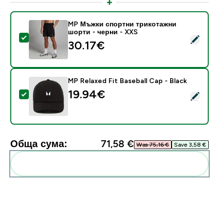
MP Мъжки спортни трикотажни
шорти - черни - XXS
Select this product - MP Мъжки спортни трикотажни
30.17€‎
MP Relaxed Fit Baseball Cap - Black
19.94€‎
Select this product - MP Relaxed Fit Baseball Cap - Bl
Обща сума:
71,58 €‎
Was 75,16 €‎
Save 3,58 €‎
Add these to your routine