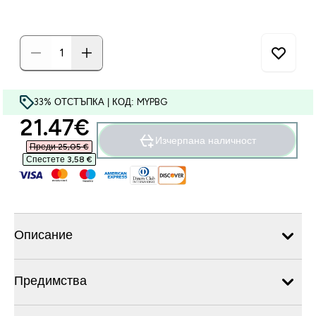
33% ОТСТЪПКА | КОД: MYPBG
discounted price
21.47€‎
Изчерпана наличност
Преди 25,05 €‎
Спестете 3,58 €‎
Описание
Предимства