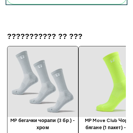
??????????? ?? ???
MP бегачки чорапи (3 бр.) -
MP Move Club Чорап
хром
бягане (1 пакет) - 