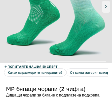
MP бягащи чорапи (2 чифта)
Дишащи чорапи за бягане с подплатена подкрепа