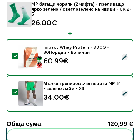
MP бягащи чорапи (2 чифта) - преливащо
ярко зелено / светлозелено на ивици - UK 2-
5
26.00€‎
Impact Whey Protein - 900G -
30Порции - Ванилия
Select this product - Impact Whey Protein - 900G -
60.99€‎
Мъжки тренировъчен шорти MP 5"
- зелено лайм - XS
Select this product - Мъжки тренировъчен шорти MP 
34.00€‎
Обща сума:
120,99 €‎
Add these to your routine