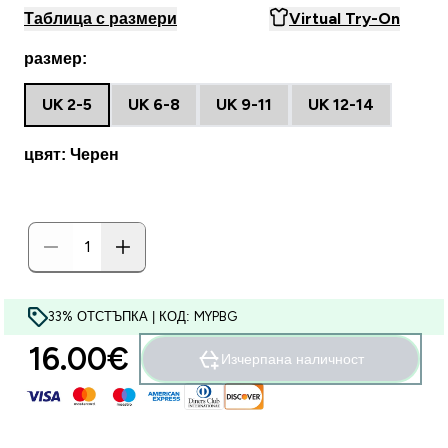
Таблица с размери
Virtual Try-On
размер:
UK 2-5
UK 6-8
UK 9-11
UK 12-14
цвят: Черен
33% ОТСТЪПКА | КОД: MYPBG
16.00€‎
Изчерпана наличност