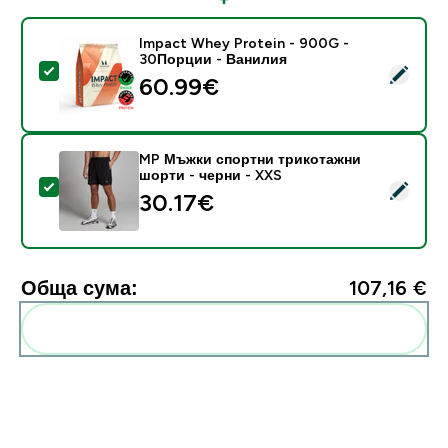
Impact Whey Protein - 900G -
30Порции - Ванилия
Select this product - Impact Whey Protein - 900G -
60.99€‎
MP Мъжки спортни трикотажни
шорти - черни - XXS
Select this product - MP Мъжки спортни трикотажни
30.17€‎
Обща сума:
107,16 €‎
Add these to your routine