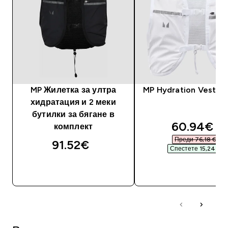
MP Жилетка за ултра
MP Hydration Vest - 
хидратация и 2 меки
бутилки за бягане в
discounte
60.94€‎
комплект
Преди 76,18 €‎
91.52€‎
Спестете 15,24 €‎
ДОБАВИ
ДОБАВИ