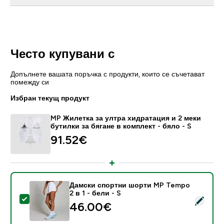
Често купувани с
Допълнете вашата поръчка с продукти, които се съчетават
помежду си
Избран текущ продукт
MP Жилетка за ултра хидратация и 2 меки
бутилки за бягане в комплект - бяло - S
91.52€‎
Дамски спортни шорти MP Tempo
2 в 1 - бели - S
Select this product - Дамски спортни шорти MP Tempo
46.00€‎