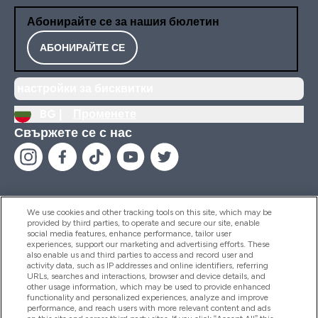
Абонирайте се за нашия бюлетин
АБОНИРАЙТЕ СЕ
настройки за бисквитки
BG |
Променете
Свържете се с нас
We use cookies and other tracking tools on this site, which may be
provided by third parties, to operate and secure our site, enable
Помощ И Информация
social media features, enhance performance, tailor user
experiences, support our marketing and advertising efforts. These
also enable us and third parties to access and record user and
activity data, such as IP addresses and online identifiers, referring
Продукти
URLs, searches and interactions, browser and device details, and
other usage information, which may be used to provide enhanced
functionality and personalized experiences, analyze and improve
performance, and reach users with more relevant content and ads