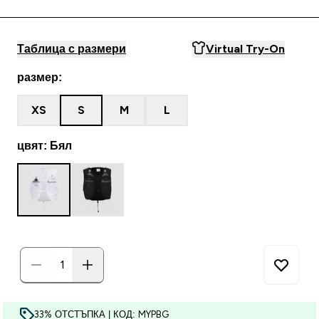
Таблица с размери
Virtual Try-On
размер:
XS
S
M
L
цвят: Бял
33% ОТСТЪПКА | КОД: MYPBG