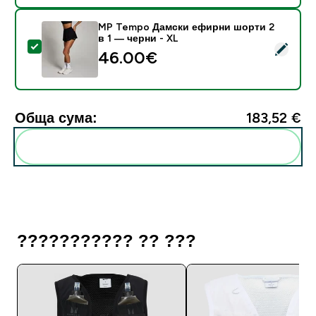
MP Tempo Дамски ефирни шорти 2
в 1 — черни - XL
Select this product - MP Tempo Дамски ефирни шорт
46.00€‎
Обща сума:
183,52 €‎
Add these to your routine
??????????? ?? ???