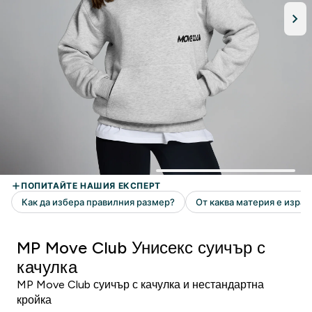
MP Move Club Унисекс суичър с
качулка
MP Move Club суичър с качулка и нестандартна
кройка