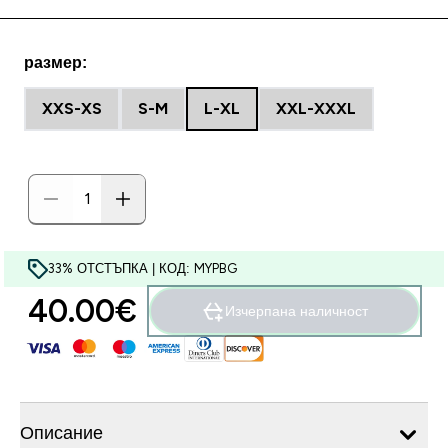
размер:
XXS-XS
S-M
L-XL
XXL-XXXL
33% ОТСТЪПКА | КОД: MYPBG
40.00€‎
Изчерпана наличност
Описание