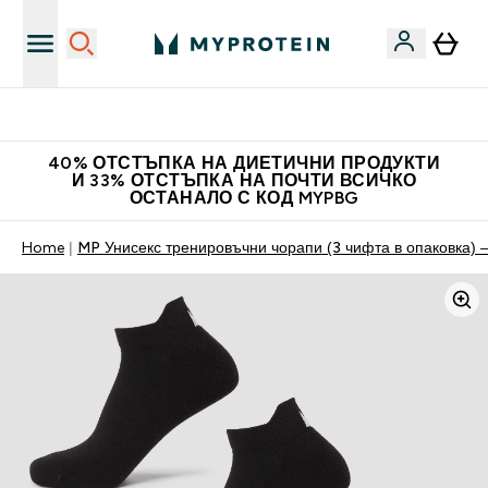
Доведи приятел и спечели 10 евро
40% ОТСТЪПКА НА ДИЕТИЧНИ ПРОДУКТИ
И 33% ОТСТЪПКА НА ПОЧТИ ВСИЧКО
ОСТАНАЛО С КОД MYPBG
Home
MP Унисекс тренировъчни чорапи (3 чифта в опаковка) 