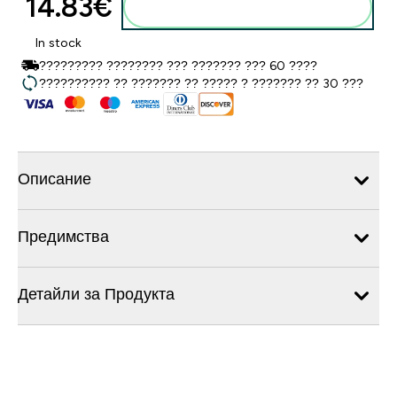
14.83€‎
Добавете към кошницата
In stock
????????? ???????? ??? ??????? ??? 60 ????
?????????? ?? ??????? ?? ????? ? ??????? ?? 30 ???
Описание
Предимства
Детайли за Продукта