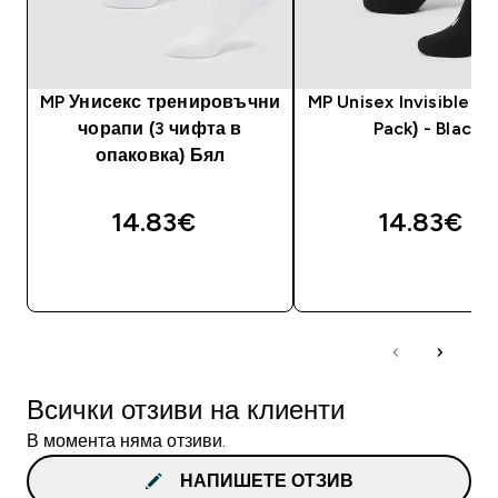
MP Унисекс тренировъчни
MP Unisex Invisible So
чорапи (3 чифта в
Pack) - Black
опаковка) Бял
14.83€‎
14.83€‎
ДОБАВИ
ДОБАВИ
Всички отзиви на клиенти
В момента няма отзиви.
НАПИШЕТЕ ОТЗИВ