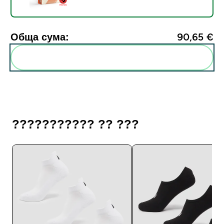
Обща сума:
90,65 €‎
Add these to your routine
??????????? ?? ???