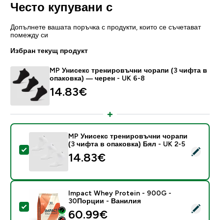
Често купувани с
Допълнете вашата поръчка с продукти, които се съчетават
помежду си
Избран текущ продукт
MP Унисекс тренировъчни чорапи (3 чифта в
опаковка) — черен - UK 6-8
14.83€‎
MP Унисекс тренировъчни чорапи
(3 чифта в опаковка) Бял - UK 2-5
Select this product - MP Унисекс тренировъчни чора
14.83€‎
Impact Whey Protein - 900G -
30Порции - Ванилия
Select this product - Impact Whey Protein - 900G -
60.99€‎