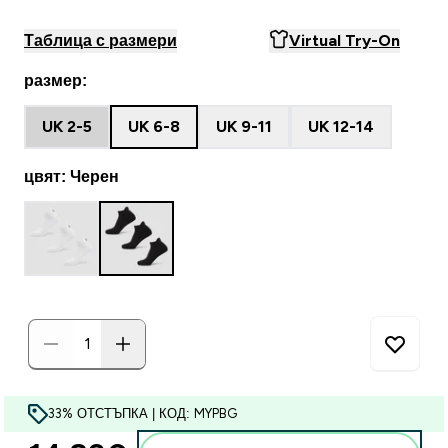
Таблица с размери
Virtual Try-On
размер:
UK 2-5
UK 6-8
UK 9-11
UK 12-14
цвят: Черен
33% ОТСТЪПКА | КОД: MYPBG