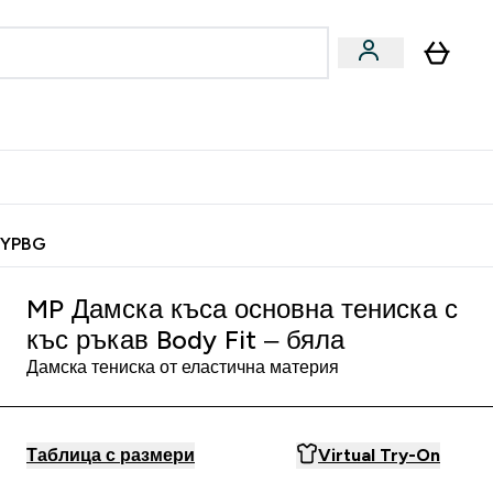
Веган
Аксесоари
u
ter Барчета и снаксове submenu
Enter Веган submenu
Enter Аксесоари submenu
⌄
⌄
 спечели 10 евро
MYPBG
MP Дамска къса основна тениска с
къс ръкав Body Fit – бяла
Дамска тениска от еластична материя
Таблица с размери
Virtual Try-On