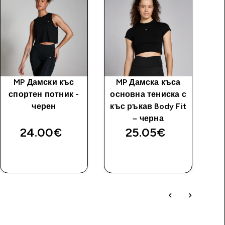
MP Дамски къс
MP Дамска къса
спортен потник -
основна тениска с
бе
черен
къс ръкав Body Fit
– черна
24.00€‎
25.05€‎
ДОБАВИ
ДОБАВИ