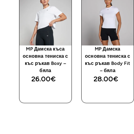
ко
MP Дамска къса
MP Дамска
с
основна тениска с
основна тениска с
-
къс ръкав Boxy –
къс ръкав Body Fit
бяла
– бяла
26.00€‎
28.00€‎
ДОБАВИ
ДОБАВИ