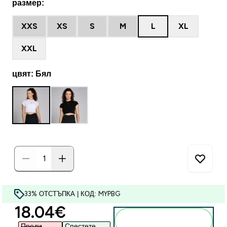
размер:
XXS
XS
S
M
L
XL
XXL
цвят: Бял
33% ОТСТЪПКА | КОД: MYPBG
discounted price
18.04€‎
Добавете към
кошницата
Преди
Спестете