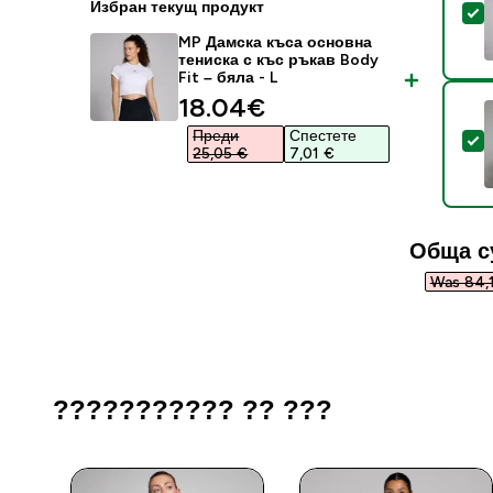
Избран текущ продукт
S
MP Дамска къса основна
тениска с къс ръкав Body
Fit – бяла - L
discounted price
18.04€‎
Преди
Спестете
S
25,05 €‎
7,01 €‎
Обща с
Was 84,1
??????????? ?? ???