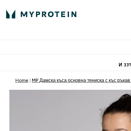
Протеини
Хранит
Enter Про
⌄
Безплатна до
И 33
Home
MP Дамска къса основна тениска с къс ръкав 