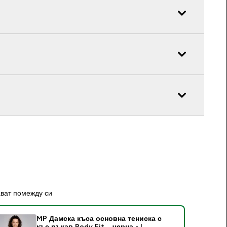
ават помежду си
MP Дамска къса основна тениска с
къс ръкав Body Fit – черна - L