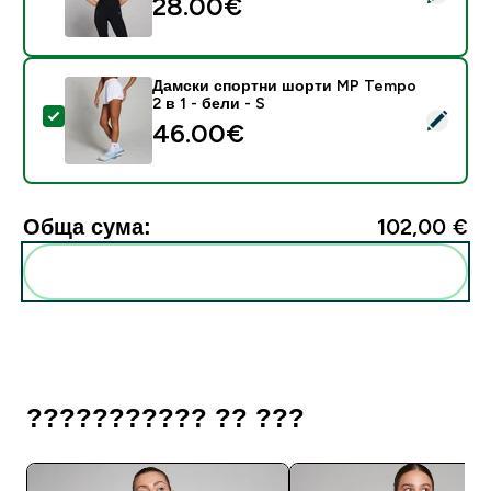
28.00€‎
Дамски спортни шорти MP Tempo
2 в 1 - бели - S
Select this product - Дамски спортни шорти MP Tempo
46.00€‎
Обща сума:
102,00 €‎
Add these to your routine
??????????? ?? ???