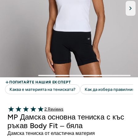
2 Ревюта
2 Reviews
5 out of 5 stars
MP Дамска основна тениска с къс
ръкав Body Fit – бяла
Дамска тениска от еластична материя