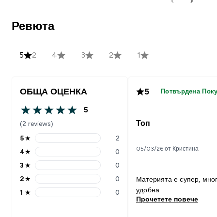
Ревюта
5
2
4
3
2
1
ОБЩА ОЦЕНКА
5
Потвърдена Пок
5
5 out of 5 stars
Топ
(2 reviews)
5
★
2
5 stars rating 2 reviews
05/03/26 от Кристина
4
★
0
4 stars rating 0 reviews
3
★
0
3 stars rating 0 reviews
2
★
0
Материята е супер, мно
2 stars rating 0 reviews
удобна.
1
★
0
1 stars rating 0 reviews
Прочетете повече