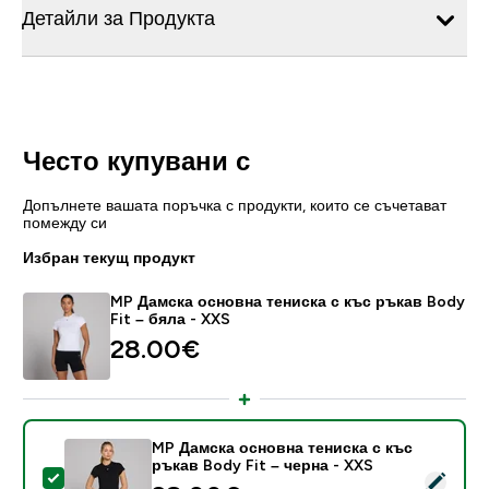
Детайли за Продукта
Често купувани с
Допълнете вашата поръчка с продукти, които се съчетават
помежду си
Избран текущ продукт
MP Дамска основна тениска с къс ръкав Body
Fit – бяла - XXS
28.00€‎
MP Дамска основна тениска с къс
ръкав Body Fit – черна - XXS
Select this product - MP Дамска основна тениска с к