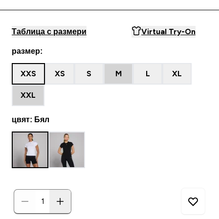
Таблица с размери
Virtual Try-On
размер:
XXS
XS
S
M
L
XL
XXL
цвят: Бял