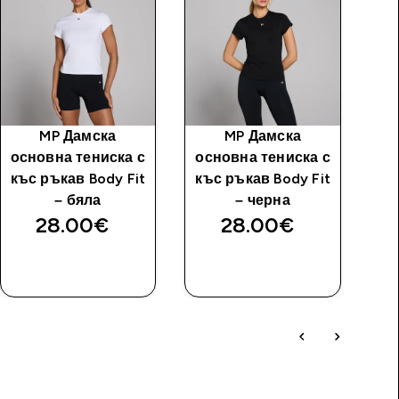
MP Дамска
MP Дамска
MP
основна тениска с
основна тениска с
къс ръкав Body Fit
къс ръкав Body Fit
– бяла
– черна
28.00€‎
28.00€‎
ДОБАВИ
ДОБАВИ