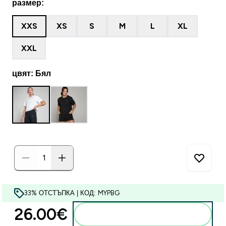
размер:
XXS
XS
S
M
L
XL
XXL
цвят: Бял
33% ОТСТЪПКА | КОД: MYPBG
26.00€‎
Добавете към кошницата