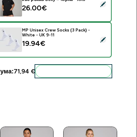
elect this product - MP Дамска къса основна тениска с къс 
26.00€‎
MP Unisex Crew Socks (3 Pack) -
White - UK 9-11
elect this product - MP Unisex Crew Socks (3 Pack) - White -
19.94€‎
ума:
71,94 €‎
Add these to your routine