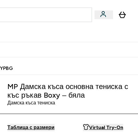
Веган
Аксесоари
u
ter Барчета и снаксове submenu
Enter Веган submenu
Enter Аксесоари submenu
⌄
⌄
 спечели 10 евро
MYPBG
MP Дамска къса основна тениска с
къс ръкав Boxy – бяла
Дамска къса тениска
Таблица с размери
Virtual Try-On