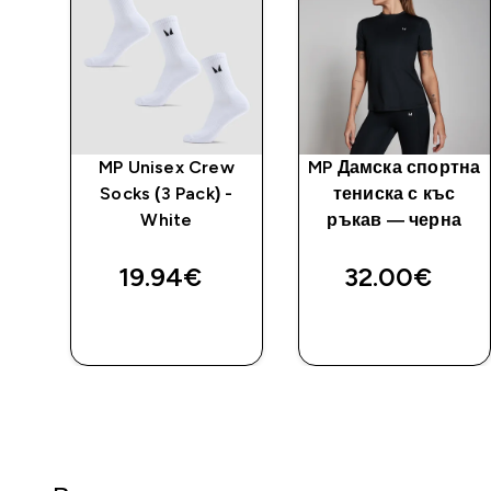
с
MP Unisex Crew
MP Дамска спортна
 -
Socks (3 Pack) -
тениска с къс
White
ръкав — черна
19.94€‎
32.00€‎
ДОБАВИ
ДОБАВИ