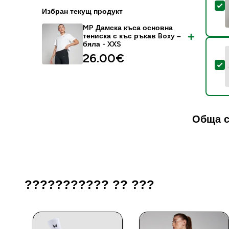
S
Избран текущ продукт
MP Дамска къса основна
тениска с къс ръкав Boxy –
бяла - XXS
26.00€‎
S
Обща с
??????????? ?? ???