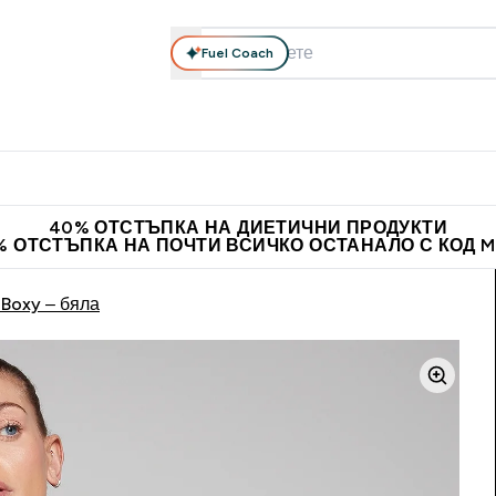
Fuel Coach
елни добавки
Облекло
Витамини
Барчета и снаксове
теини submenu
Enter Хранителни добавки submenu
Enter Облекло submenu
Enter Витамини submen
En
⌄
⌄
⌄
⌄
ставка над 60 евро
Нови колекции облеклo
Доведи приятел и
40% ОТСТЪПКА НА ДИЕТИЧНИ ПРОДУКТИ
% ОТСТЪПКА НА ПОЧТИ ВСИЧКО ОСТАНАЛО С КОД 
 Boxy – бяла