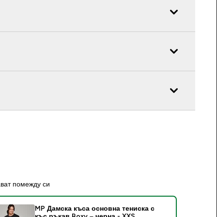
ават помежду си
MP Дамска къса основна тениска с
къс ръкав Boxy – черна - XXS