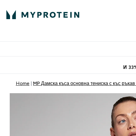
Протеини
Хранит
Enter Про
⌄
Безплатна до
И 33
Home
MP Дамска къса основна тениска с къс ръкав