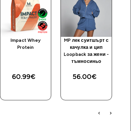
Impact Whey
MP лек суитшърт с
Д
Protein
качулка и цип
шо
Loopback за жени -
тъмносиньо
60.99€‎
56.00€‎
ДОБАВИ
ДОБАВИ