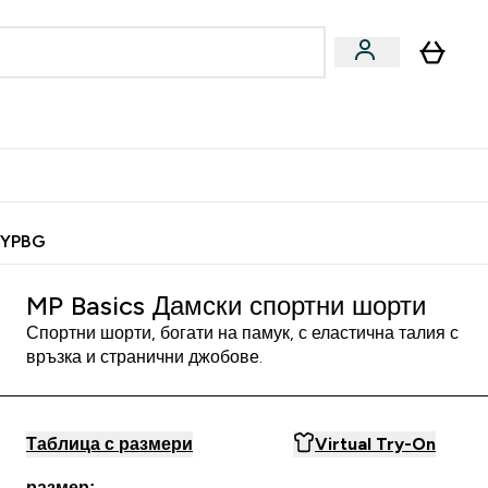
Веган
Аксесоари
u
ter Барчета и снаксове submenu
Enter Веган submenu
Enter Аксесоари submenu
⌄
⌄
 спечели 10 евро
MYPBG
MP Basics Дамски спортни шорти
Спортни шорти, богати на памук, с еластична талия с
връзка и странични джобове.
Таблица с размери
Virtual Try-On
размер: