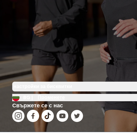
настройки за бисквитки
BG |
Променете
Свържете се с нас