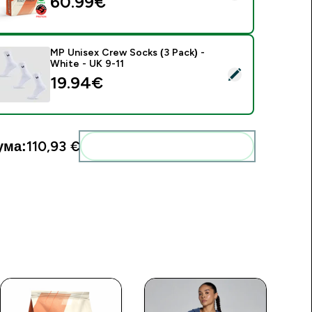
60.99€‎
MP Unisex Crew Socks (3 Pack) -
White - UK 9-11
elect this product - MP Unisex Crew Socks (3 Pack) - White -
19.94€‎
ума:
110,93 €‎
Add these to your routine