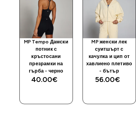
MP Tempo Дамски
MP женски лек
потник с
суитшърт с
кръстосани
качулка и цип от
tra
презрамки на
хавлиено плетиво
о
гърба - черно
- бътър
40.00€‎
56.00€‎
ДОБАВИ
ДОБАВИ