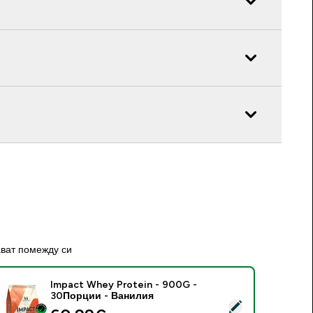
ават помежду си
Impact Whey Protein - 900G -
30Порции - Ванилия
elect this product - Impact Whey Protein - 900G - 30Порци