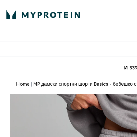
Протеини
Хранит
Enter Про
⌄
Безплатна до
И 33
Home
MP дамски спортни шорти Basics - бебешко 