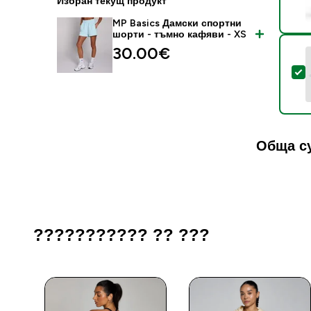
Избран текущ продукт
MP Basics Дамски спортни
шорти - тъмно кафяви - XS
30.00€‎
S
Обща с
??????????? ?? ???