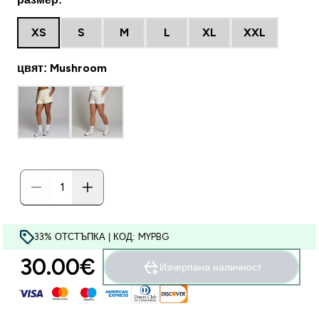
XS
S
M
L
XL
XXL
цвят: Mushroom
33% ОТСТЪПКА | КОД: MYPBG
30.00€‎
Изчерпана наличност