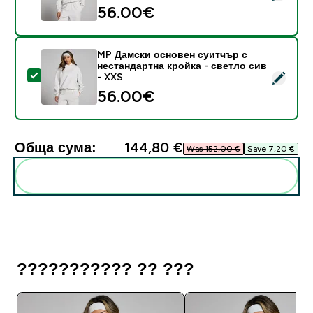
56.00€‎
MP Дамски основен суитчър с
нестандартна кройка - светло сив
Select this product - MP Дамски основен суитчър с 
- XXS
56.00€‎
Обща сума:
144,80 €‎
Was 152,00 €‎
Save 7,20 €‎
Add these to your routine
??????????? ?? ???