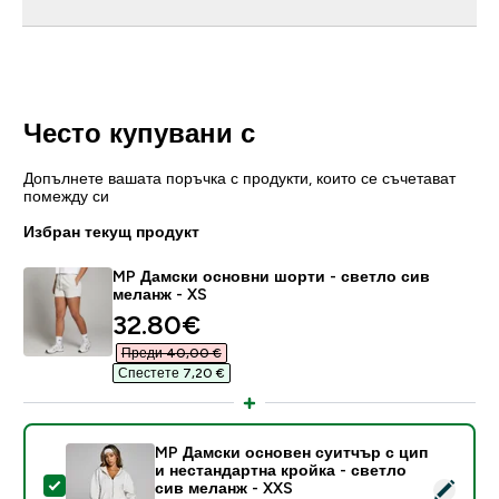
Често купувани с
Допълнете вашата поръчка с продукти, които се съчетават
помежду си
Избран текущ продукт
MP Дамски основни шорти - светло сив
меланж - XS
discounted price
32.80€‎
Преди 40,00 €‎
Спестете 7,20 €‎
MP Дамски основен суитчър с цип
и нестандартна кройка - светло
Select this product - MP Дамски основен суитчър с 
сив меланж - XXS