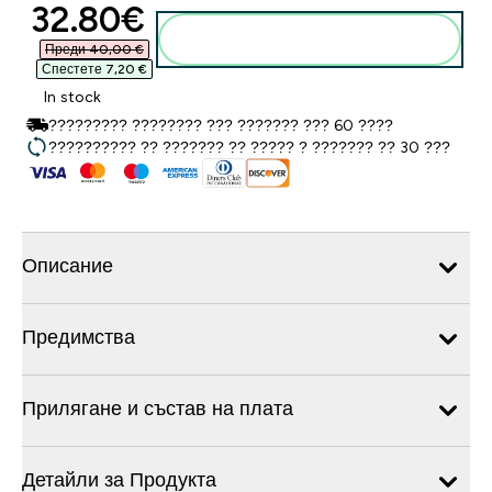
discounted price
32.80€‎
Добавете към кошницата
Преди 40,00 €‎
Спестете 7,20 €‎
In stock
????????? ???????? ??? ??????? ??? 60 ????
?????????? ?? ??????? ?? ????? ? ??????? ?? 30 ???
Описание
Предимства
Прилягане и състав на плата
Детайли за Продукта