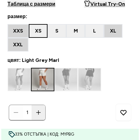
Таблица с размери
Virtual Try-On
размер:
XXS
XS
S
M
L
XL
XXL
цвят: Light Grey Marl
33% ОТСТЪПКА | КОД: MYPBG