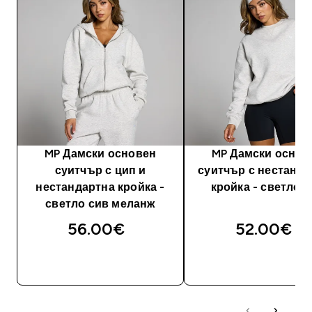
MP Дамски основен
MP Дамски основ
суитчър с цип и
суитчър с нестанда
нестандартна кройка -
кройка - светло 
светло сив меланж
56.00€‎
52.00€‎
ДОБАВИ
ДОБАВИ