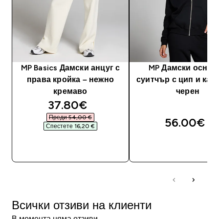
MP Basics Дамски анцуг с
MP Дамски основ
права кройка – нежно
суитчър с цип и качу
кремаво
черен
discounted price
37.80€‎
Преди 54,00 €‎
56.00€‎
Спестете 16,20 €‎
ДОБАВИ
ДОБАВИ
Всички отзиви на клиенти
В момента няма отзиви.