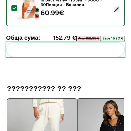
30Порции - Ванилия
Select this product - Impact Whey Protein - 900G -
60.99€‎
Обща сума:
152,79 €‎
Was 168,99 €‎
Save 16,20 €‎
Add these to your routine
??????????? ?? ???