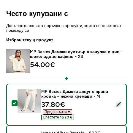
Често купувани с
Допълнете вашата поръчка с продукти, които се съчетават
помежду си
Избран текущ продукт
MP Basics Дамски суитчър с качулка и цип -
шоколадово кафяво - XS
54.00€‎
MP Basics Дамски анцуг с права
кройка – нежно кремаво - M
discounted price
37.80€‎
Select this product - MP Basics Дамски анцуг с пра
Преди 54,00 €‎
Спестете 16,20 €‎
Impact Whey Protein - 900G -