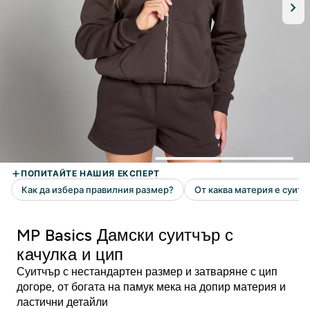
MP Basics Дамски суитчър с
качулка и цип
Суитчър с нестандартен размер и затваряне с цип
догоре, от богата на памук мека на допир материя и
ластични детайли