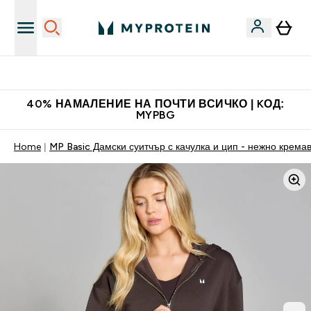
Нови колекции облеклo
40% НАМАЛЕНИЕ НА ПОЧТИ ВСИЧКО | KОД:
MYPBG
Home
MP Basic Дамски суитчър с качулка и цип - нежно крема