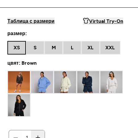
Таблица с размери
Virtual Try-On
размер:
XS
S
M
L
XL
XXL
цвят: Brown