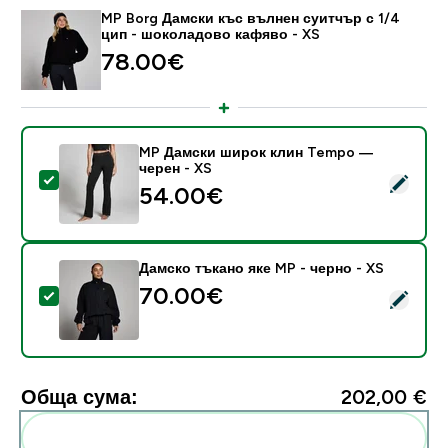
MP Borg Дамски къс вълнен суитчър с 1/4
цип - шоколадово кафяво - XS
78.00€‎
MP Дамски широк клин Tempo —
черен - XS
Select this product - MP Дамски широк клин Tempo 
54.00€‎
Дамско тъкано яке MP - черно - XS
70.00€‎
Select this product - Дамско тъкано яке MP - черно 
Обща сума:
202,00 €‎
Add these to your routine