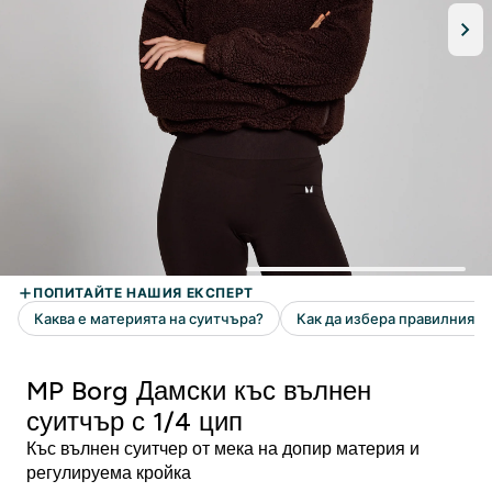
MP Borg Дамски къс вълнен
суитчър с 1/4 цип
Къс вълнен суитчер от мека на допир материя и
регулируема кройка