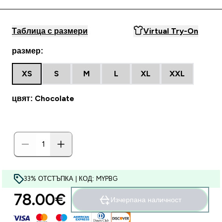
Таблица с размери
Virtual Try-On
размер:
XS
S
M
L
XL
XXL
цвят: Chocolate
33% ОТСТЪПКА | КОД: MYPBG
78.00€‎
Изчерпана наличност