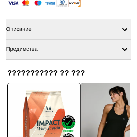
Описание
Предимства
??????????? ?? ???