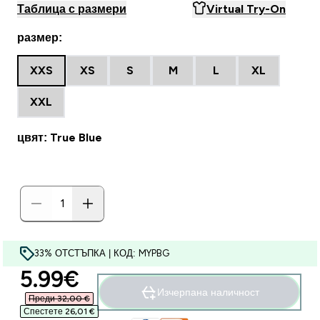
Таблица с размери
Virtual Try-On
размер:
XXS
XS
S
M
L
XL
XXL
цвят: True Blue
33% ОТСТЪПКА | КОД: MYPBG
discounted price
5.99€‎
Изчерпана наличност
Преди 32,00 €‎
Спестете 26,01 €‎