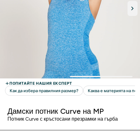
Дамски потник Curve на MP
Потник Curve с кръстосани презрамки на гърба