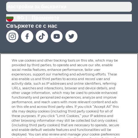
настройки за бисквитки
BG |
Променете
Свържете се с нас
We use cookies and other tracking tools on this site, which may be
provided by third parties, to operate and secure our site, enable
Помощ И Информация
social media features, enhance performance, tailor user
experiences, support our marketing and advertising efforts. These
also enable us and third parties to access and record user and
activity data, such as IP addresses and online identifiers, referring
Продукти
URLs, searches and interactions, browser and device details, and
other usage information, which may be used to provide enhanced
functionality and personalized experiences, analyze and improve
performance, and reach users with more relevant content and ads
on this site and across third party sites. If you click “Accept All” this
Информация За Компанията
site may deploy cookies (including third party cookies) for all of
these purposes. If you click “Limit Cookies,” your IP address and
other browsing information may still be collected but only cookies
(including third party cookies) that are necessary to operate, secure
Лоялност И Награди
and enable default website features and functionalities will be
deployed. You can also review and manage your cookie preferences