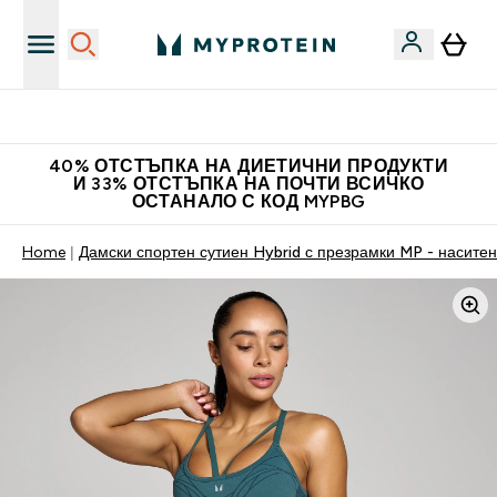
Нови колекции облеклo
40% ОТСТЪПКА НА ДИЕТИЧНИ ПРОДУКТИ
И 33% ОТСТЪПКА НА ПОЧТИ ВСИЧКО
ОСТАНАЛО С КОД MYPBG
Home
Дамски спортен сутиен Hybrid с презрамки MP - насите