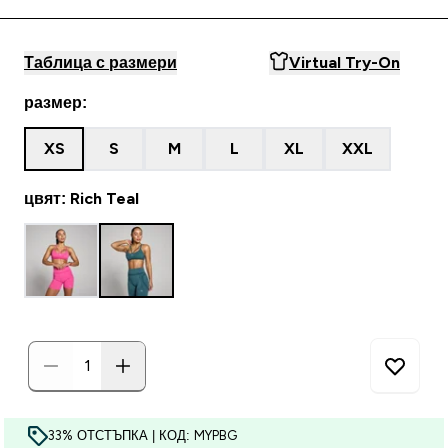
Таблица с размери
Virtual Try-On
размер:
XS
S
M
L
XL
XXL
цвят: Rich Teal
33% ОТСТЪПКА | КОД: MYPBG