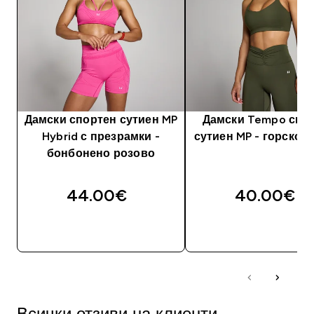
Дамски спортен сутиен MP
Дамски Tempo спо
Hybrid с презрамки -
сутиен MP - горско 
бонбонено розово
44.00€‎
40.00€‎
ДОБАВИ
ДОБАВИ
Всички отзиви на клиенти