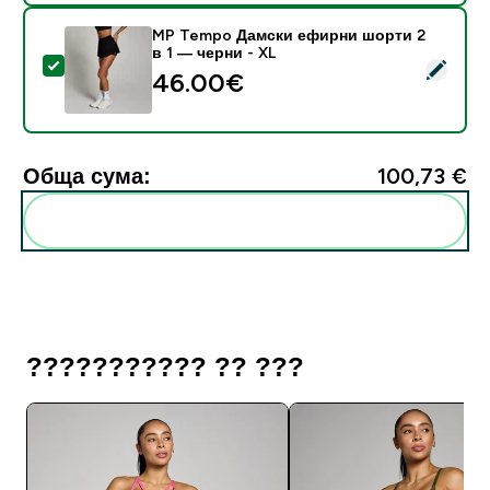
MP Tempo Дамски ефирни шорти 2
в 1 — черни - XL
Select this product - MP Tempo Дамски ефирни шорт
46.00€‎
Обща сума:
100,73 €‎
Add these to your routine
??????????? ?? ???