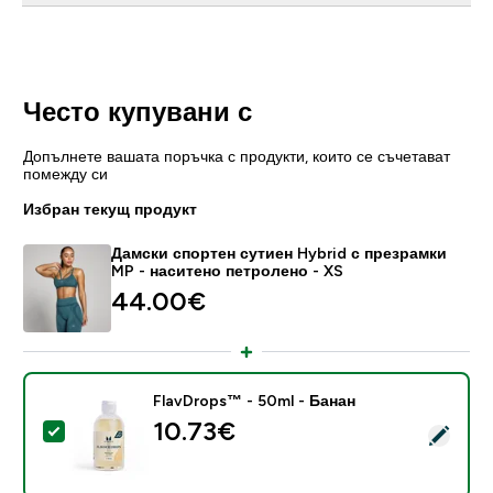
Често купувани с
Допълнете вашата поръчка с продукти, които се съчетават
помежду си
Избран текущ продукт
Дамски спортен сутиен Hybrid с презрамки
MP - наситено петролено - XS
44.00€‎
FlavDrops™ - 50ml - Банан
10.73€‎
Select this product - FlavDrops™ - 50ml - Банан