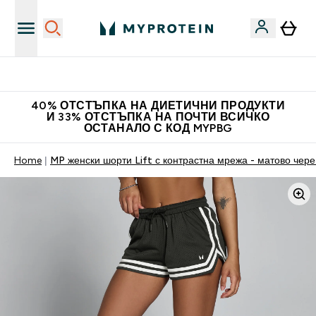
Нови колекции облеклo
40% ОТСТЪПКА НА ДИЕТИЧНИ ПРОДУКТИ
И 33% ОТСТЪПКА НА ПОЧТИ ВСИЧКО
ОСТАНАЛО С КОД MYPBG
Home
MP женски шорти Lift с контрастна мрежа - матово чере