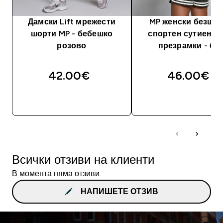
Дамски Lift мрежести
MP женски безше
шорти MP - бебешко
спортен сутиен Lif
розово
презрамки - бя
42.00€‎
46.00€‎
ДОБАВИ
ДОБАВИ
Всички отзиви на клиенти
В момента няма отзиви.
НАПИШЕТЕ ОТЗИВ