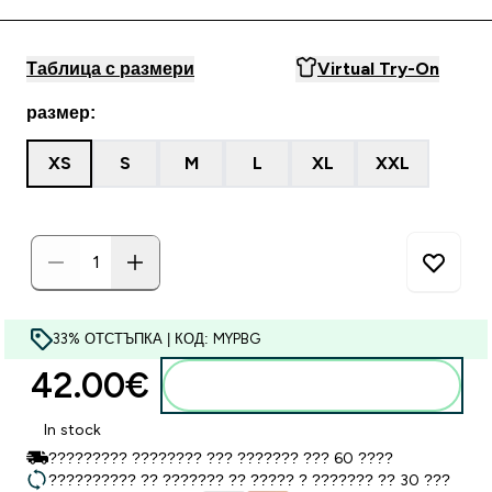
Таблица с размери
Virtual Try-On
размер:
XS
S
M
L
XL
XXL
33% ОТСТЪПКА | КОД: MYPBG
42.00€‎
Добавете към кошницата
In stock
????????? ???????? ??? ??????? ??? 60 ????
?????????? ?? ??????? ?? ????? ? ??????? ?? 30 ???