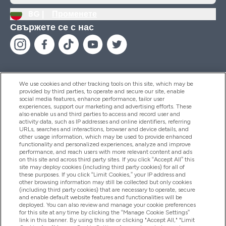
BG |
Променете
Свържете се с нас
We use cookies and other tracking tools on this site, which may be
provided by third parties, to operate and secure our site, enable
Помощ И Информация
social media features, enhance performance, tailor user
experiences, support our marketing and advertising efforts. These
also enable us and third parties to access and record user and
activity data, such as IP addresses and online identifiers, referring
Продукти
URLs, searches and interactions, browser and device details, and
other usage information, which may be used to provide enhanced
functionality and personalized experiences, analyze and improve
performance, and reach users with more relevant content and ads
on this site and across third party sites. If you click “Accept All” this
Информация За Компанията
site may deploy cookies (including third party cookies) for all of
these purposes. If you click “Limit Cookies,” your IP address and
other browsing information may still be collected but only cookies
(including third party cookies) that are necessary to operate, secure
Лоялност И Награди
and enable default website features and functionalities will be
deployed. You can also review and manage your cookie preferences
for this site at any time by clicking the “Manage Cookie Settings”
link in this banner. By using this site or clicking "Accept All," "Limit