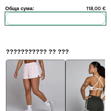
Обща сума:
118,00 €‎
Add these to your routine
??????????? ?? ???