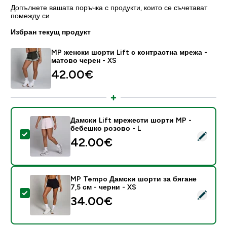
Допълнете вашата поръчка с продукти, които се съчетават
помежду си
Избран текущ продукт
MP женски шорти Lift с контрастна мрежа -
матово черен - XS
42.00€‎
Дамски Lift мрежести шорти MP -
бебешко розово - L
Select this product - Дамски Lift мрежести шорти M
42.00€‎
MP Tempo Дамски шорти за бягане
7,5 см - черни - XS
Select this product - MP Tempo Дамски шорти за бяг
34.00€‎