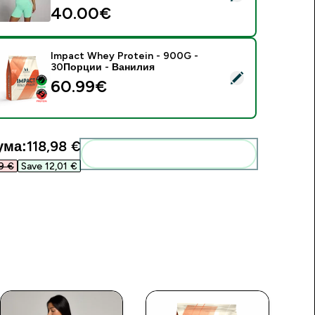
40.00€‎
Impact Whey Protein - 900G -
30Порции - Ванилия
elect this product - Impact Whey Protein - 900G - 30Порци
60.99€‎
ума:
118,98 €‎
Add these to your routine
 €‎
Save 12,01 €‎