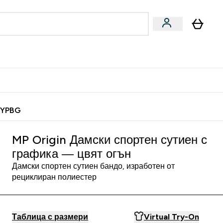
Веган
Аксесоари
u
ter Барчета и снаксове submenu
Enter Веган submenu
Enter Аксесоари submenu
⌄
⌄
 спечели 10 евро
MYPBG
MP Origin Дамски спортен сутиен с
графика — цвят огън
Дамски спортен сутиен бандо, изработен от
рециклиран полиестер
Таблица с размери
Virtual Try-On