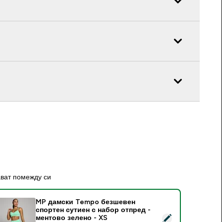
ават помежду си
MP дамски Tempo безшевен
спортен сутиен с набор отпред -
elect this product - MP дамски Tempo безшевен спортен сут
ментово зелено - XS