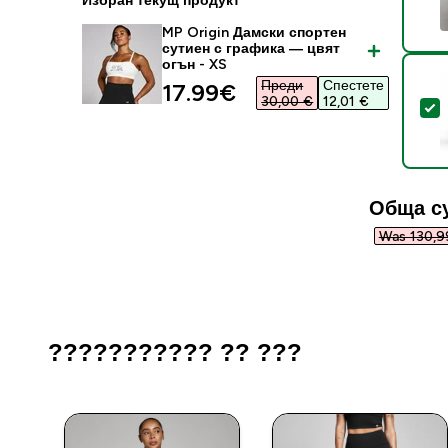
Избран текущ продукт
MP Origin Дамски спортен
сутиен с графика — цвят
огън - XS
Преди
Спестете
discounted price
17.99€‎
30,00 €‎
12,01 €‎
S
Обща с
Was 130,99
??????????? ?? ???