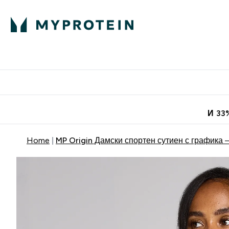
Протеини
Хранит
Enter Про
⌄
Безплатна до
И 33
Home
MP Origin Дамски спортен сутиен с графика 