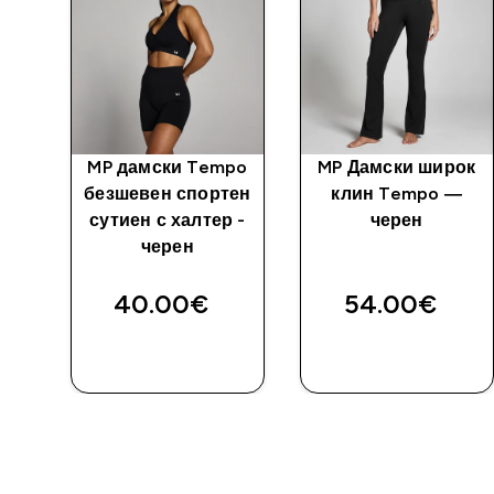
MP дамски Tempo
MP Дамски широк
н —
безшевен спортен
клин Tempo —
сутиен с халтер -
черен
черен
40.00€‎
54.00€‎
ДОБАВИ
ДОБАВИ