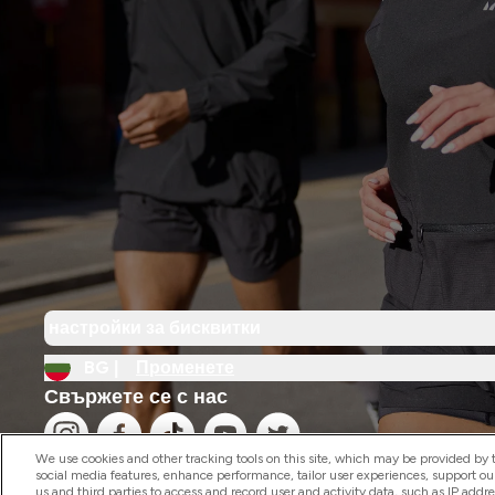
настройки за бисквитки
BG |
Променете
Свържете се с нас
We use cookies and other tracking tools on this site, which may be provided by th
social media features, enhance performance, tailor user experiences, support ou
us and third parties to access and record user and activity data, such as IP addr