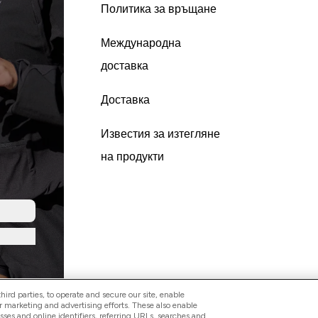
Политика за връщане
Международна
доставка
Доставка
Известия за изтегляне
на продукти
ird parties, to operate and secure our site, enable
r marketing and advertising efforts. These also enable
esses and online identifiers, referring URLs, searches and