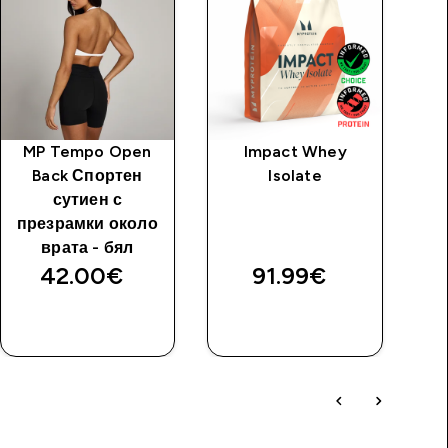
MP Tempo Open
Impact Whey
Back Спортен
Isolate
Пр
сутиен с
презрамки около
врата - бял
42.00€‎
91.99€‎
ДОБАВИ
ДОБАВИ