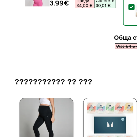
Преди
Спестете
discounted price
3.99€‎
34,00 €‎
30,01 €‎
S
Обща с
Was 64,67
??????????? ?? ???