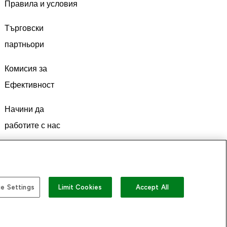
Правила и условия
Търговски
партньори
Комисия за
Ефективност
Начини да
работите с нас
e Settings
Limit Cookies
Accept All
а