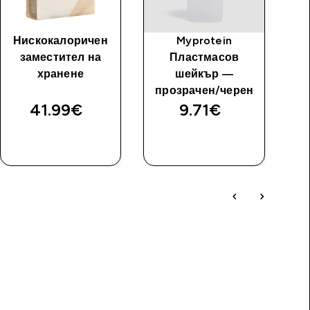
Нискокалоричен
Myprotein
заместител на
Пластмасов
хранене
шейкър —
прозрачен/черен
41.99€‎
9.71€‎
ДОБАВИ
ДОБАВИ