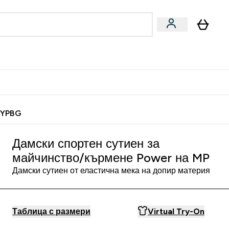
Веган
Аксесоари
u
ter Барчета и снаксове submenu
Enter Веган submenu
Enter Аксесоари submenu
⌄
⌄
 спечели 10 евро
MYPBG
Дамски спортен сутиен за
майчинство/кърмене Power на MP
Дамски сутиен от еластична мека на допир материя
Таблица с размери
Virtual Try-On