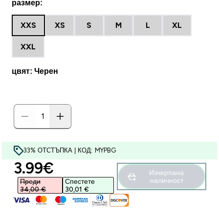
размер:
XXS
XS
S
M
L
XL
XXL
цвят: Черен
33% ОТСТЪПКА | КОД: MYPBG
discounted price
3.99€‎
Изчерпана
наличност
Преди
Спестете
34,00 €‎
30,01 €‎