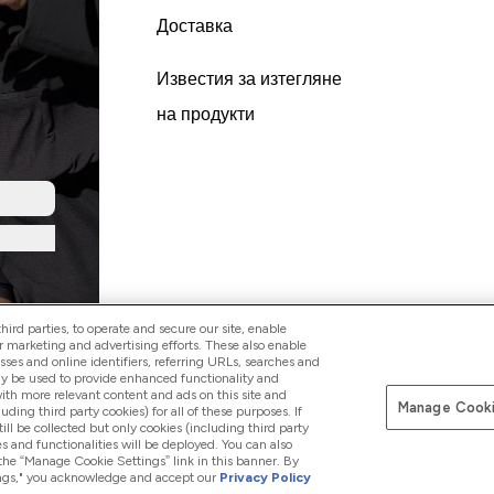
Доставка
Известия за изтегляне
на продукти
ird parties, to operate and secure our site, enable
r marketing and advertising efforts. These also enable
esses and online identifiers, referring URLs, searches and
ay be used to provide enhanced functionality and
th more relevant content and ads on this site and
Manage Cooki
Платете сег
luding third party cookies) for all of these purposes. If
ll be collected but only cookies (including third party
s and functionalities will be deployed. You can also
 the “Manage Cookie Settings” link in this banner. By
ttings," you acknowledge and accept our
Privacy Policy