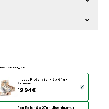
ават помежду си
Impact Protein Bar - 6 x 64g -
Карамел
elect this product - Impact Protein Bar - 6 x 64g - Карамел
19.94€‎
Pop Rolls - 6 x 27g - Шам-фъстък