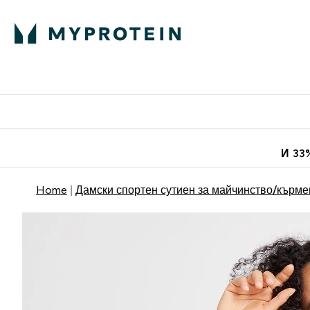
Протеини
Хранит
Enter Про
⌄
Безплатна до
И 33
Home
Дамски спортен сутиен за майчинство/кърме