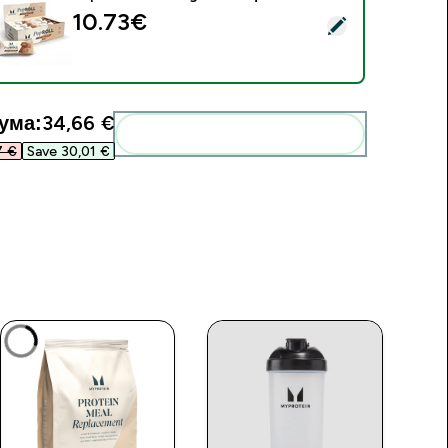
10.73€‎
elect this product - Pop Rolls - 6 x 27g - Шам-фъстък
ума:
34,66 €‎
Add these to your routine
 €‎
Save 30,01 €‎