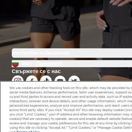
настройки за бисквитки
BG |
Променете
Свържете се с нас
We use cookies and other tracking tools on this site, which may be provided by th
social media features, enhance performance, tailor user experiences, support ou
us and third parties to access and record user and activity data, such as IP addr
interactions, browser and device details, and other usage information, which m
personalized experiences, analyze and improve performance, and reach users wi
2026 The Hut.com Ltd
across third party sites. If you click “Accept All” this site may deploy cookies (inc
you click “Limit Cookies,” your IP address and other browsing information may sti
cookies) that are necessary to operate, secure and enable default website feature
review and manage your cookie preferences for this site at any time by clicking
using this site or clicking "Accept All," "Limit Cookies," or "Manage Cookie Se