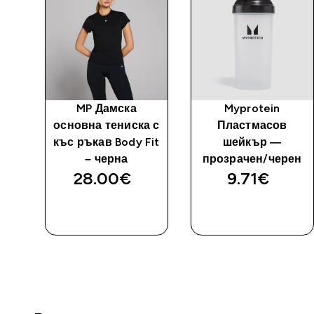
MP Дамска
Myprotein
основна тениска с
Пластмасов
къс ръкав Body Fit
шейкър —
– черна
прозрачен/черен
28.00€‎
9.71€‎
ДОБАВИ
ДОБАВИ