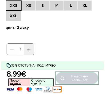
XXS
XS
S
M
L
XL
XXL
цвят: Galaxy
33% ОТСТЪПКА | КОД: MYPBG
discounted price
8.99€‎
Изчерпана
наличност
Преди
Спестете
18,00 €‎
9,01 €‎