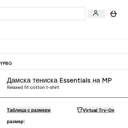
Веган
Аксесоари
u
ter Барчета и снаксове submenu
Enter Веган submenu
Enter Аксесоари submenu
⌄
⌄
 спечели 10 евро
MYPBG
Дамска тениска Essentials на MP
Relaxed fit cotton t-shirt
Таблица с размери
Virtual Try-On
размер: