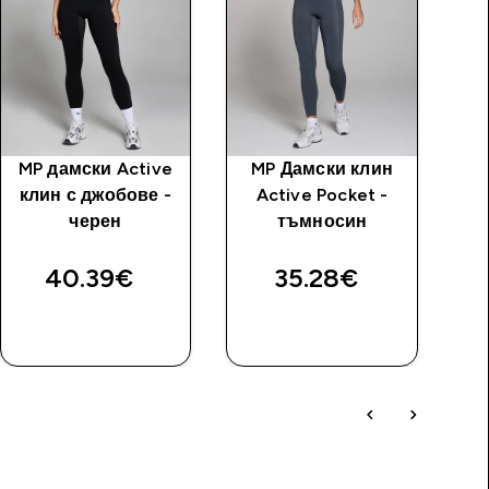
MP дамски Active
MP Дамски клин
клин с джобове -
Active Pocket -
черен
тъмносин
40.39€‎
35.28€‎
ДОБАВИ
ДОБАВИ