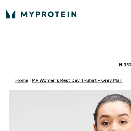
Протеини
Хранит
Enter Про
⌄
Безплатна до
И 33
Home
MP Women's Rest Day T-Shirt - Grey Marl