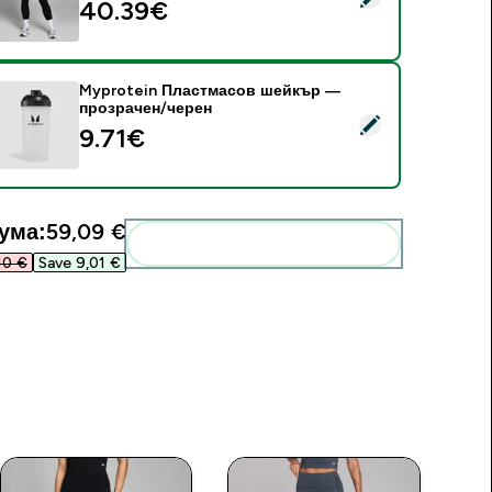
40.39€‎
Myprotein Пластмасов шейкър —
прозрачен/черен
elect this product - Myprotein Пластмасов шейкър — прозр
9.71€‎
ума:
59,09 €‎
Add these to your routine
0 €‎
Save 9,01 €‎