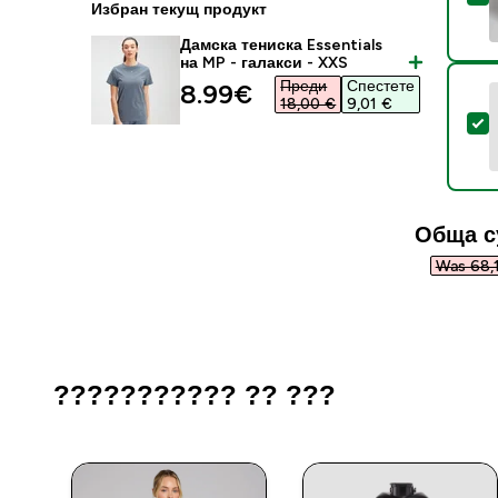
Избран текущ продукт
Дамска тениска Essentials
на MP - галакси - XXS
Преди
Спестете
discounted price
8.99€‎
18,00 €‎
9,01 €‎
S
Обща с
Was 68,1
??????????? ?? ???