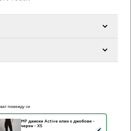
ават помежду си
MP дамски Active клин с джобове -
черен - XS
elect this product - MP дамски Active клин с джобове - чере