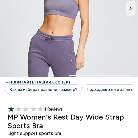
1 Ревюта
1 Reviews
1 out of 5 stars
MP Women's Rest Day Wide Strap
Sports Bra
Light support sports bra