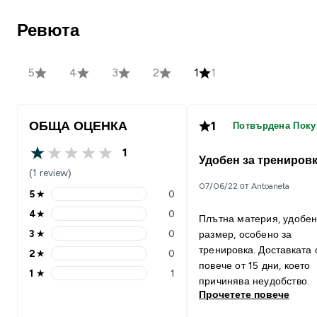
Ревюта
5
4
3
2
1
1
ОБЩА ОЦЕНКА
1
Потвърдена Поку
1
1 out of 5 stars
Удобен за трениров
(1 review)
07/06/22 от Antoaneta
5
★
0
5 stars rating 0 reviews
4
★
0
Плътна материя, удобе
4 stars rating 0 reviews
3
★
0
размер, особено за
3 stars rating 0 reviews
тренировка. Доставката 
2
★
0
2 stars rating 0 reviews
повече от 15 дни, което
1
★
1
1 stars rating 1 reviews
причинява неудобство.
Прочетете повече