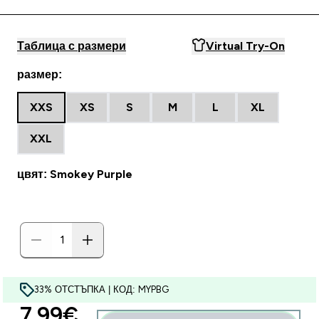
Таблица с размери
Virtual Try-On
размер:
XXS
XS
S
M
L
XL
XXL
цвят: Smokey Purple
33% ОТСТЪПКА | КОД: MYPBG
discounted price
7.99€‎