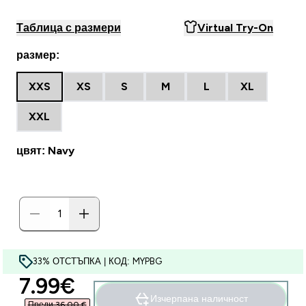
Таблица с размери
Virtual Try-On
размер:
XXS
XS
S
M
L
XL
XXL
цвят: Navy
33% ОТСТЪПКА | КОД: MYPBG
discounted price
7.99€‎
Изчерпана наличност
Преди 36,00 €‎