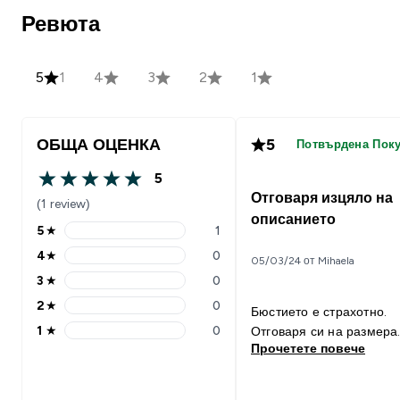
Ревюта
5
1
4
3
2
1
ОБЩА ОЦЕНКА
5
Потвърдена Пок
5
5 out of 5 stars
Отговаря изцяло на
(1 review)
описанието
5
★
1
5 stars rating 1 reviews
4
★
0
05/03/24 от Mihaela
4 stars rating 0 reviews
3
★
0
3 stars rating 0 reviews
2
★
0
Бюстието е страхотно.
2 stars rating 0 reviews
1
★
0
Отговаря си на размера
1 stars rating 0 reviews
Прочетете повече