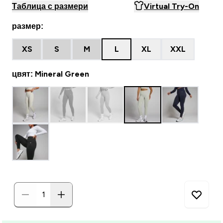
Таблица с размери
Virtual Try-On
размер:
XS
S
M
L
XL
XXL
цвят: Mineral Green