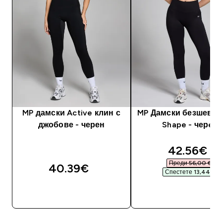
MP дамски Active клин с
MP Дамски безшевен
джобове - черен
Shape - черeн
discounte
42.56€‎
Преди 56,00 €‎
40.39€‎
Спестете 13,44 €‎
ДОБАВИ
ДОБАВИ