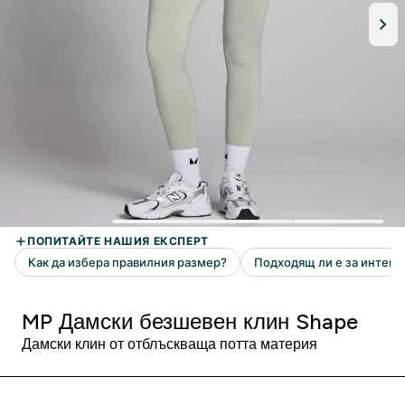
MP Дамски безшевен клин Shape
Дамски клин от отблъскваща потта материя