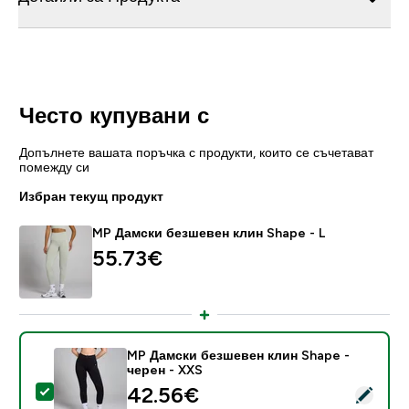
Често купувани с
Допълнете вашата поръчка с продукти, които се съчетават
помежду си
Избран текущ продукт
MP Дамски безшевен клин Shape - L
55.73€‎
MP Дамски безшевен клин Shape -
черeн - XXS
discounted price
42.56€‎
Select this product - MP Дамски безшевен клин Shap