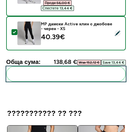
Преди 56,00 €‎
Спестете 13,44 €‎
MP дамски Active клин с джобове
- черен - XS
Select this product - MP дамски Active клин с джобо
40.39€‎
Обща сума:
138,68 €‎
Was 152,12 €‎
Save 13,44 €‎
Add these to your routine
??????????? ?? ???