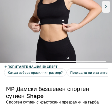
MP Дамски безшевен спортен
сутиен Shape
Спортен сутиен с кръстосани презрамки на гърба