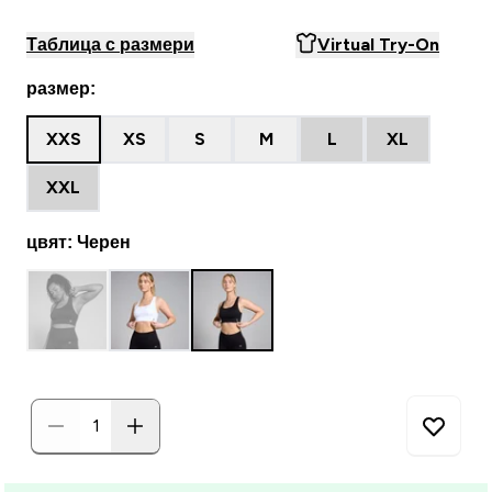
Таблица с размери
Virtual Try-On
размер:
XXS
XS
S
M
L
XL
XXL
цвят: Черен