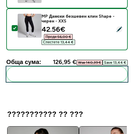
MP Дамски безшевен клин Shape -
черeн - XXS
discounted price
42.56€‎
Select this product - MP Дамски безшевен клин Shap
Преди 56,00 €‎
Спестете 13,44 €‎
Обща сума:
126,95 €‎
Was 140,39 €‎
Save 13,44 €‎
Add these to your routine
??????????? ?? ???