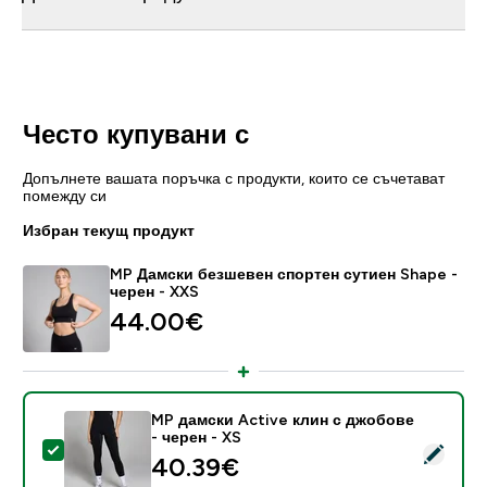
Често купувани с
Допълнете вашата поръчка с продукти, които се съчетават
помежду си
Избран текущ продукт
MP Дамски безшевен спортен сутиен Shape -
черен - XXS
44.00€‎
MP дамски Active клин с джобове
- черен - XS
Select this product - MP дамски Active клин с джобо
40.39€‎