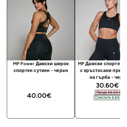
MP Power Дамски широк
MP Дамски спортен с
спортен сутиен - черeн
с кръстосани през
на гърба - чере
discounte
30.60€‎
Преди 34,00 €‎
40.00€‎
Спестете 3,40 €‎
ДОБАВИ
ДОБАВИ