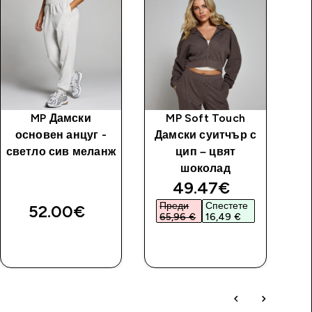
MP Дамски
MP Soft Touch
основен анцуг -
Дамски суитчър с
о
светло сив меланж
цип – цвят
шоколад
св
discounted price
49.47€‎
Преди
Спестете
52.00€‎
65,96 €‎
16,49 €‎
ДОБАВИ
ДОБАВИ