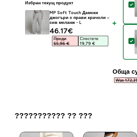
Избран текущ продукт
S
MP Soft Touch Дамски
джогъри с прави крачоли –
сив меланж - L
discounted price
46.17€‎
Преди
Спестете
S
65,96 €‎
19,79 €‎
Обща с
Was 172,31
??????????? ?? ???