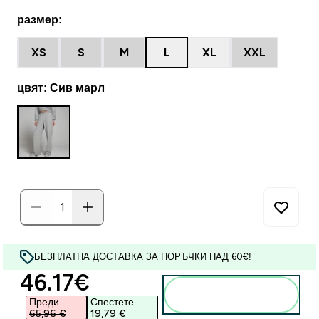
размер:
XS
S
M
L
XL
XXL
цвят: Сив марл
БЕЗПЛАТНА ДОСТАВКА ЗА ПОРЪЧКИ НАД 60€!
discounted price
46.17€‎
Добавете към
кошницата
Преди
Спестете
65,96 €‎
19,79 €‎