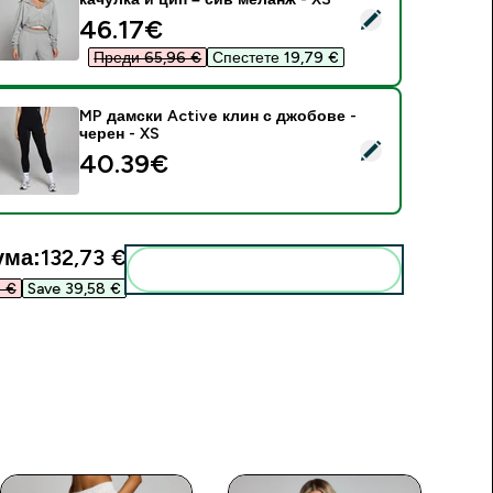
elect this product - МР Soft Touch Дамски суитчър с качулк
discounted price
46.17€‎
Преди 65,96 €‎
Спестете 19,79 €‎
MP дамски Active клин с джобове -
черен - XS
elect this product - MP дамски Active клин с джобове - чере
40.39€‎
ума:
132,73 €‎
Add these to your routine
 €‎
Save 39,58 €‎