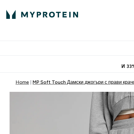
Протеини
Хранит
Enter Про
⌄
Безплатна до
И 33
Home
MP Soft Touch Дамски джогъри с прави крач