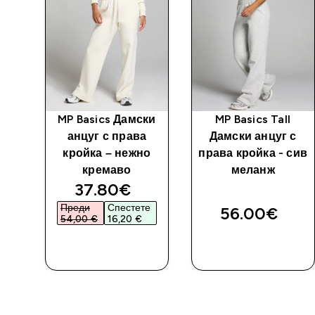
MP Basics Дамски
MP Basics Tall
лон
анцуг с права
Дамски анцуг с
л -
кройка – нежно
права кройка - сив
кремаво
меланж
discounted price
37.80€‎
Преди
Спестете
56.00€‎
54,00 €‎
16,20 €‎
ДОБАВИ
ДОБАВИ