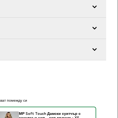
ават помежду си
МР Soft Touch Дамски суитчър с
качулка и цип – сив меланж - XS