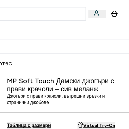
Веган
Аксесоари
u
ter Барчета и снаксове submenu
Enter Веган submenu
Enter Аксесоари submenu
⌄
⌄
 спечели 10 евро
MYPBG
MP Soft Touch Дамски джогъри с
прави крачоли – сив меланж
Джогъри с прави крачоли, вътрешни връзки и
странични джобове
Таблица с размери
Virtual Try-On