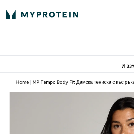
Протеини
Хранит
Enter Про
⌄
Безплатна до
И 33
Home
MP Tempo Body Fit Дамска тениска с къс ръ