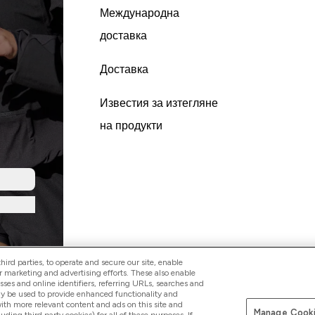
Международна
доставка
Доставка
Известия за изтегляне
на продукти
ird parties, to operate and secure our site, enable
r marketing and advertising efforts. These also enable
esses and online identifiers, referring URLs, searches and
ay be used to provide enhanced functionality and
th more relevant content and ads on this site and
Manage Cooki
Платете сег