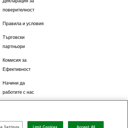
Декларация за
поверителност
Правила и условия
Търговски
партньори
Комисия за
Ефективност
Начини да
работите с нас
e Settings
Limit Cookies
Accept All
а