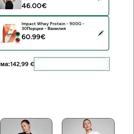
46.00€‎
Impact Whey Protein - 900G -
30Порции - Ванилия
elect this product - Impact Whey Protein - 900G - 30Порци
60.99€‎
ма:
142,99 €‎
Add these to your routine