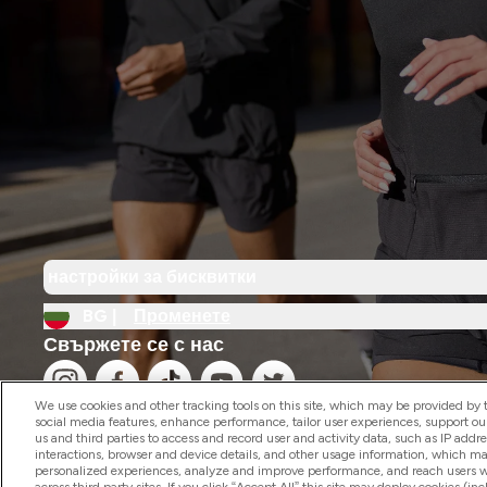
настройки за бисквитки
BG |
Променете
Свържете се с нас
We use cookies and other tracking tools on this site, which may be provided by th
social media features, enhance performance, tailor user experiences, support ou
us and third parties to access and record user and activity data, such as IP addr
interactions, browser and device details, and other usage information, which m
personalized experiences, analyze and improve performance, and reach users wi
2026 The Hut.com Ltd