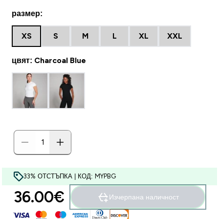
размер:
XS
S
M
L
XL
XXL
цвят: Charcoal Blue
33% ОТСТЪПКА | КОД: MYPBG
36.00€‎
Изчерпана наличност