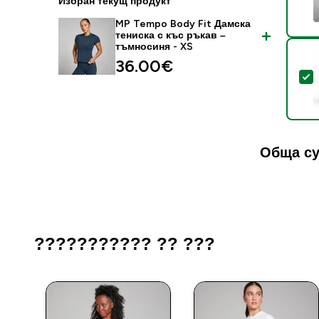
Избран текущ продукт
MP Tempo Body Fit Дамска
тениска с къс ръкав –
тъмносиня - XS
36.00€‎
S
Обща су
??????????? ?? ???