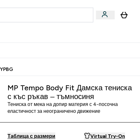
Веган
Аксесоари
u
ter Барчета и снаксове submenu
Enter Веган submenu
Enter Аксесоари submenu
⌄
⌄
 спечели 10 евро
MYPBG
MP Tempo Body Fit Дамска тениска
с къс ръкав – тъмносиня
Тениска от мека на допир материя с 4-посочна
еластичност за неограничено движение
Таблица с размери
Virtual Try-On