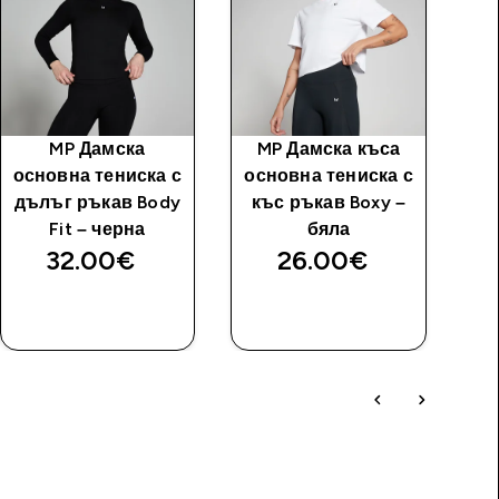
MP Дамска
MP Дамска къса
основна тениска с
основна тениска с
дълъг ръкав Body
къс ръкав Boxy –
Fit – черна
бяла
32.00€‎
26.00€‎
ДОБАВИ
ДОБАВИ