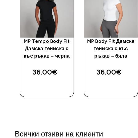
тна
MP Tempo Body Fit
MP Body Fit Дамска
Дамска тениска с
тениска с къс
а
къс ръкав – черна
ръкав – бяла
36.00€‎
36.00€‎
ДОБАВИ
ДОБАВИ
Всички отзиви на клиенти