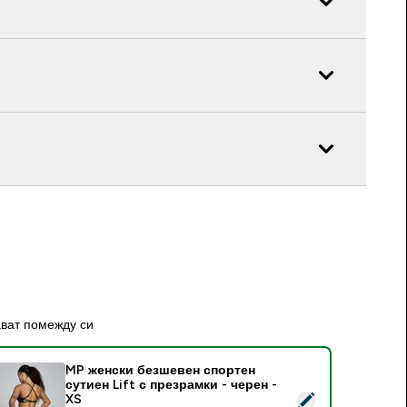
ават помежду си
MP женски безшевен спортен
сутиен Lift с презрамки - черен -
elect this product - MP женски безшевен спортен сутиен Lif
XS