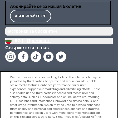
Абонирайте се за нашия бюлетин
АБОНИРАЙТЕ СЕ
настройки за бисквитки
BG |
Променете
Свържете се с нас
We use cookies and other tracking tools on this site, which may be
provided by third parties, to operate and secure our site, enable
Помощ И Информация
social media features, enhance performance, tailor user
experiences, support our marketing and advertising efforts. These
also enable us and third parties to access and record user and
activity data, such as IP addresses and online identifiers, referring
Продукти
URLs, searches and interactions, browser and device details, and
other usage information, which may be used to provide enhanced
functionality and personalized experiences, analyze and improve
performance, and reach users with more relevant content and ads
on this site and across third party sites. If you click “Accept All” this
Информация За Компанията