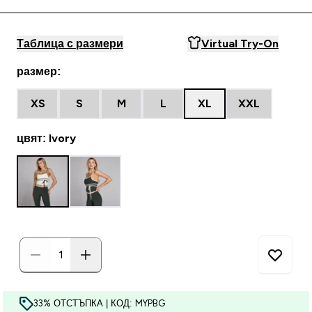
Таблица с размери
Virtual Try-On
размер:
XS
S
M
L
XL
XXL
цвят: Ivory
33% ОТСТЪПКА | КОД: MYPBG