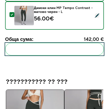
Дамски клин MP Tempo Contrast -
матово черен - L
Select this product - Дамски клин MP Tempo Contras
56.00€‎
Обща сума:
142,00 €‎
Add these to your routine
??????????? ?? ???