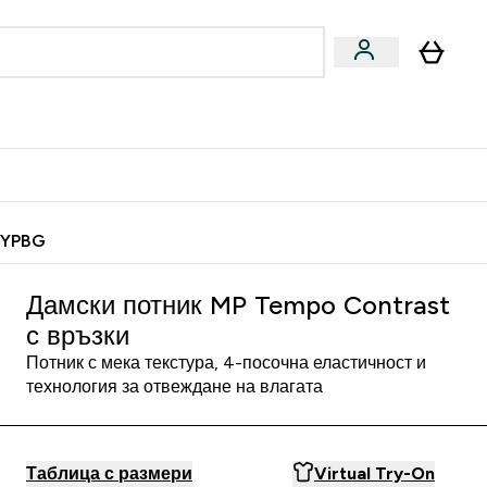
Веган
Аксесоари
u
ter Барчета и снаксове submenu
Enter Веган submenu
Enter Аксесоари submenu
⌄
⌄
 спечели 10 евро
MYPBG
Дамски потник MP Tempo Contrast
с връзки
Потник с мека текстура, 4-посочна еластичност и
технология за отвеждане на влагата
Таблица с размери
Virtual Try-On