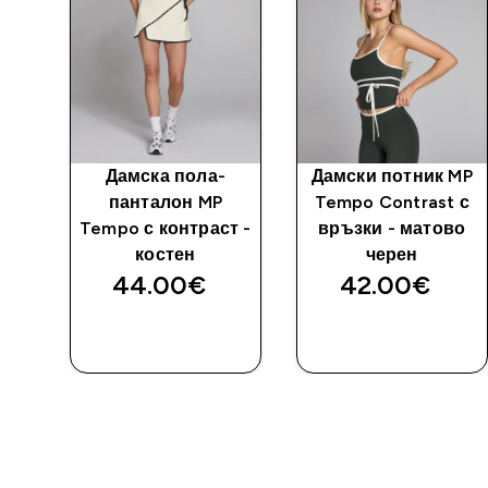
лин
Дамска пола-
Дамски потник MP
ast
панталон MP
Tempo Contrast с
н
Tempo с контраст -
връзки - матово
костен
черен
44.00€‎
42.00€‎
ДОБАВИ
ДОБАВИ