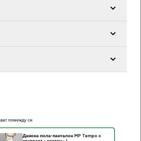
ават помежду си
Дамска пола-панталон MP Tempo с
контраст - костен - L