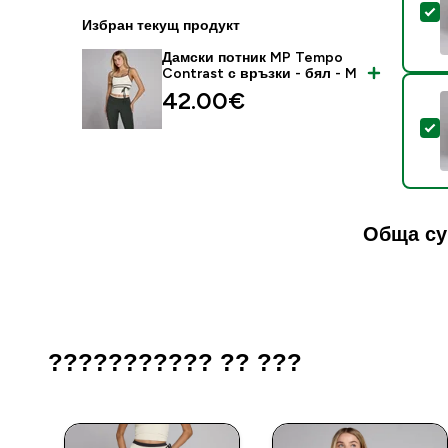
S
Избран текущ продукт
Дамски потник MP Tempo
Contrast с връзки - бял - M
42.00€‎
S
Обща су
??????????? ?? ???