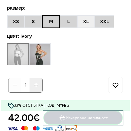
размер:
XS
S
M
L
XL
XXL
цвят: Ivory
33% ОТСТЪПКА | КОД: MYPBG
42.00€‎
Изчерпана наличност