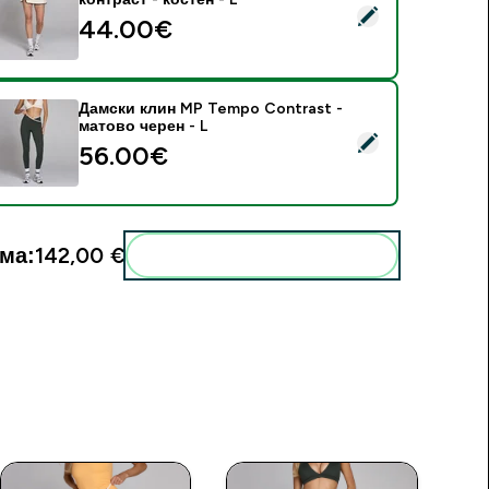
elect this product - Дамска пола-панталон MP Tempo с контр
44.00€‎
Дамски клин MP Tempo Contrast -
матово черен - L
elect this product - Дамски клин MP Tempo Contrast - матов
56.00€‎
ма:
142,00 €‎
Add these to your routine