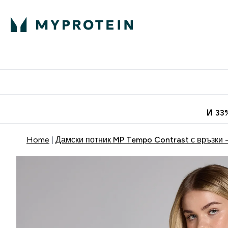
Протеини
Хранит
Enter Про
⌄
Безплатна до
И 33
Home
Дамски потник MP Tempo Contrast с връзки -