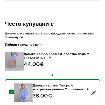
Често купувани с
Допълнете вашата поръчка с продукти, които се съчетават
помежду си
Избран текущ продукт
Дамска Tempo contrast спортна пола MP -
светлосиньо - M
44.00€‎
Дамски къс топ Tempo с
контрастна увивка MP - синьо - XL
Select this product - Дамски къс топ Tempo с контра
38.00€‎