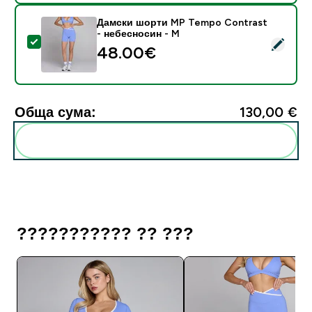
Дамски шорти MP Tempo Contrast
- небесносин - M
Select this product - Дамски шорти MP Tempo Contr
48.00€‎
Обща сума:
130,00 €‎
Add these to your routine
??????????? ?? ???