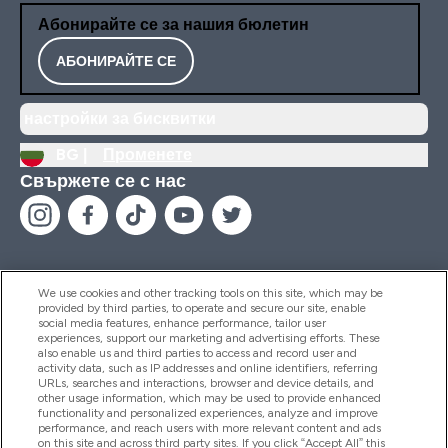
Абонирайте се за нашия бюлетин
АБОНИРАЙТЕ СЕ
настройки за бисквитки
BG |
Променете
Свържете се с нас
We use cookies and other tracking tools on this site, which may be
provided by third parties, to operate and secure our site, enable
Помощ И Информация
social media features, enhance performance, tailor user
experiences, support our marketing and advertising efforts. These
also enable us and third parties to access and record user and
activity data, such as IP addresses and online identifiers, referring
Продукти
URLs, searches and interactions, browser and device details, and
other usage information, which may be used to provide enhanced
functionality and personalized experiences, analyze and improve
performance, and reach users with more relevant content and ads
on this site and across third party sites. If you click “Accept All” this
Информация За Компанията