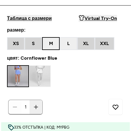
Таблица с размери
Virtual Try-On
размер:
XS
S
M
L
XL
XXL
цвят: Cornflower Blue
33% ОТСТЪПКА | КОД: MYPBG