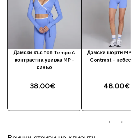
Дамски къс топ Tempo с
Дамски шорти MP T
контрастна увивка MP -
Contrast - небесн
синьо
38.00€‎
48.00€‎
ДОБАВИ
ДОБАВИ
Всички отзиви на клиенти