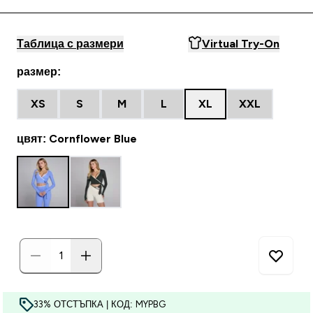
Таблица с размери
Virtual Try-On
размер:
XS
S
M
L
XL
XXL
цвят: Cornflower Blue
33% ОТСТЪПКА | КОД: MYPBG