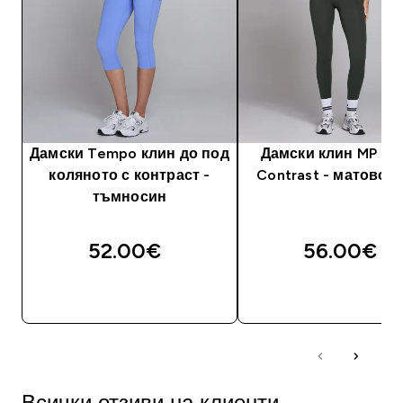
Дамски Tempo клин до под
Дамски клин MP T
коляното с контраст -
Contrast - матово 
тъмносин
52.00€‎
56.00€‎
ДОБАВИ
ДОБАВИ
Всички отзиви на клиенти