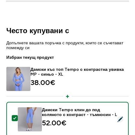
Често купувани с
Допълнете вашата поръчка с продукти, които се съчетават
помежду си
Избран текущ продукт
Дамски къс топ Tempo с контрастна увивка
MP - синьо - XL
38.00€‎
Дамски Tempo клин до под
коляното с контраст - тъмносин - L
Select this product - Дамски Tempo клин до под коля
52.00€‎