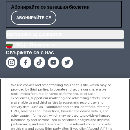
Абонирайте се за нашия бюлетин
АБОНИРАЙТЕ СЕ
настройки за бисквитки
BG |
Променете
Свържете се с нас
We use cookies and other tracking tools on this site, which may be
provided by third parties, to operate and secure our site, enable
Помощ И Информация
social media features, enhance performance, tailor user
experiences, support our marketing and advertising efforts. These
also enable us and third parties to access and record user and
activity data, such as IP addresses and online identifiers, referring
Продукти
URLs, searches and interactions, browser and device details, and
other usage information, which may be used to provide enhanced
functionality and personalized experiences, analyze and improve
performance, and reach users with more relevant content and ads
on this site and across third party sites. If you click “Accept All” this
Информация За Компанията