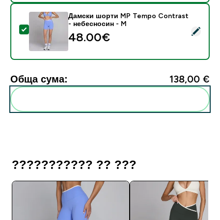
Дамски шорти MP Tempo Contrast
- небесносин - M
Select this product - Дамски шорти MP Tempo Contr
48.00€‎
Обща сума:
138,00 €‎
Add these to your routine
??????????? ?? ???